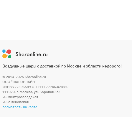
Воздушные шары с доставкой по Москве и области недорого!
© 2014-2026
Sharonline.ru
ООО "ШАРОНЛАЙН"
ИНН 7722395689 ОГРН 1177746361880
111020
,
г. Москва
,
ул. Боровая 3c3
м. Электрозаводская
м. Семеновская
посмотреть на карте
Мы в социальных сетях