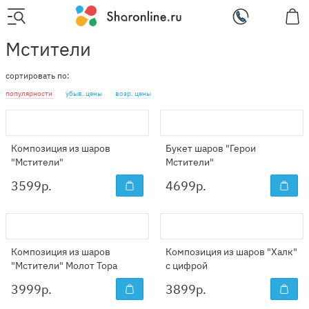
Мстители
сортировать по:
популярности
убыв. цены
возр. цены
Композиция из шаров
Букет шаров "Герои
"Мстители"
Мстители"
3599
р.
4699
р.
Композиция из шаров
Композиция из шаров "Халк"
"Мстители" Молот Тора
с цифрой
3999
р.
3899
р.