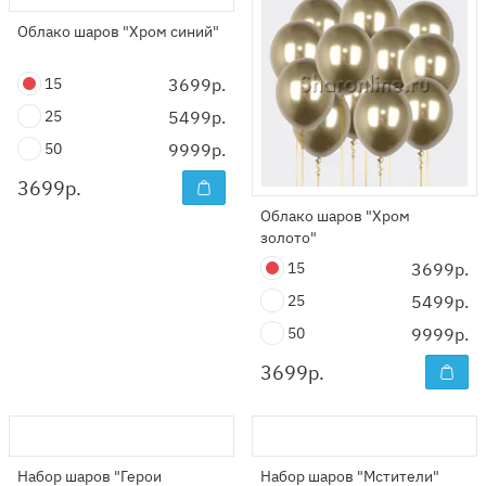
Облако шаров "Хром синий"
15
3699р.
25
5499р.
50
9999р.
3699
р.
Облако шаров "Хром
золото"
15
3699р.
25
5499р.
50
9999р.
3699
р.
Набор шаров "Герои
Набор шаров "Мстители"