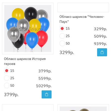
Облако шариков "Человек-
Паук"
15
3299р.
25
5099р.
50
9399р.
3299
р.
Облако шариков История
героев
15
3799р.
25
5599р.
50
10299р.
3799
р.