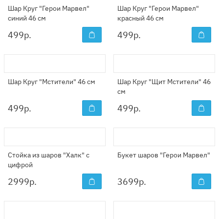
Шар Круг "Герои Марвел"
Шар Круг "Герои Марвел"
синий 46 см
красный 46 см
499
р.
499
р.
Шар Круг "Мстители" 46 см
Шар Круг "Щит Мстители" 46
см
499
р.
499
р.
Стойка из шаров "Халк" с
Букет шаров "Герои Марвел"
цифрой
2999
р.
3699
р.