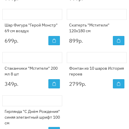
Шар Фигура "Герой Монстр"
Скатерть "Мстители"
69 см воздух
120x180 см
699
р.
899
р.
Стаканчики "Мстители" 200
Фонтан из 10 шаров История
мл 8 шт
героев
349
р.
2799
р.
Гирлянда "С Днём Рождения"
синяя элегантный шрифт 100
см