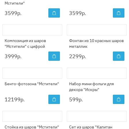
Мстители"
3599
р.
3599
р.
Композиция из шаров
Фонтан из 10 красных шаров
"Мстители" с цифрой
металлик
3999
р.
2299
р.
Бенто-фотозона "Мстители"
Набор мини фольги для
декора "Искры"
12199
р.
599
р.
Стойка из шаров "Мстители"
Сет из шаров "Капитан