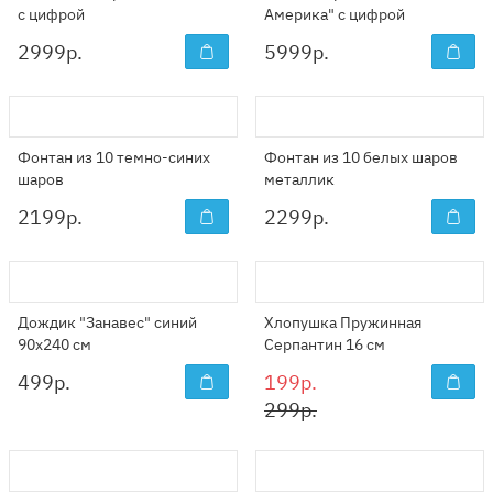
с цифрой
Америка" с цифрой
2999
р.
5999
р.
Фонтан из 10 темно-синих
Фонтан из 10 белых шаров
шаров
металлик
2199
р.
2299
р.
Дождик "Занавес" синий
Хлопушка Пружинная
90x240 см
Серпантин 16 см
499
р.
199р.
299р.