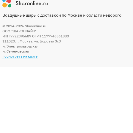
Воздушные шары с доставкой по Москве и области недорого!
© 2014-2026
Sharonline.ru
ООО "ШАРОНЛАЙН"
ИНН 7722395689 ОГРН 1177746361880
111020
,
г. Москва
,
ул. Боровая 3c3
м. Электрозаводская
м. Семеновская
посмотреть на карте
Мы в социальных сетях
Способы оплаты
+7 (495) 215-56-05
КРУГЛОСУТОЧНО 24/7