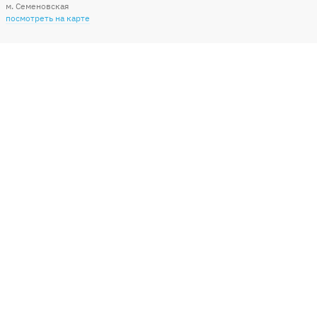
м. Семеновская
посмотреть на карте
Мы в социальных сетях
Способы оплаты
+7 (495) 215-56-05
КРУГЛОСУТОЧНО 24/7
заказать звонок
info@sharonline.ru
написать письмо