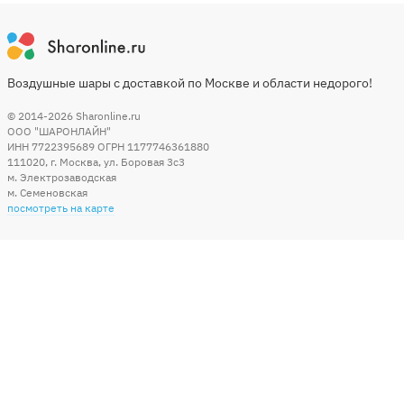
Воздушные шары с доставкой по Москве и области недорого!
© 2014-2026
Sharonline.ru
ООО "ШАРОНЛАЙН"
ИНН 7722395689 ОГРН 1177746361880
111020
,
г. Москва
,
ул. Боровая 3c3
м. Электрозаводская
м. Семеновская
посмотреть на карте
Мы в социальных сетях
Способы оплаты