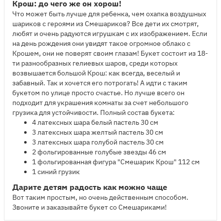
Крош: до чего же он хорош!
Что может быть лучше для ребенка, чем охапка воздушных
шариков с героями из Смешариков? Все дети их смотрят,
любят и очень радуются игрушкам с их изображением. Если
на день рождения они увидят такое огромное облако с
Крошем, они не поверят своим глазам! Букет состоит из 18-
ти разнообразных гелиевых шаров, среди которых
возвышается большой Крош: как всегда, веселый и
забавный. Так и хочется его потрогать! А идти с таким
букетом по улице просто счастье. Но лучше всего он
подходит для украшения комнаты за счет небольшого
грузика для устойчивости. Полный состав букета:
4 латексных шара белый пастель 30 см
3 латексных шара желтый пастель 30 см
3 латексных шара голубой пастель 30 см
2 фольгированные голубые звезды 46 см
1 фольгированная фигура "Смешарик Крош" 112 см
1 синий грузик
Дарите детям радость как можно чаще
Вот таким простым, но очень действенным способом.
Звоните и заказывайте букет со Смешариками!