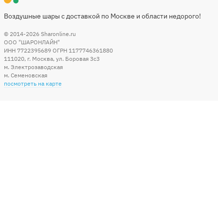
Воздушные шары с доставкой по Москве и области недорого!
© 2014-2026
Sharonline.ru
ООО "ШАРОНЛАЙН"
ИНН 7722395689 ОГРН 1177746361880
111020
,
г. Москва
,
ул. Боровая 3c3
м. Электрозаводская
м. Семеновская
посмотреть на карте
Мы в социальных сетях
Способы оплаты
+7 (495) 215-56-05
КРУГЛОСУТОЧНО 24/7
заказать звонок