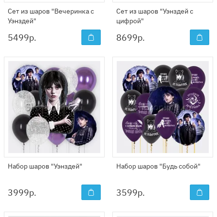
Сет из шаров "Вечеринка с
Сет из шаров "Уэнздей с
Уэнздей"
цифрой"
5499
р.
8699
р.
Набор шаров "Уэнздей"
Набор шаров "Будь собой"
3999
р.
3599
р.