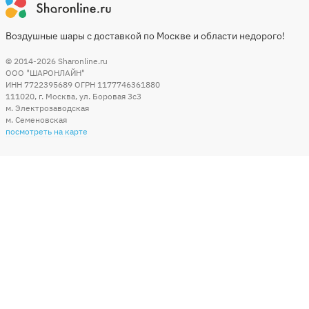
Воздушные шары с доставкой по Москве и области недорого!
© 2014-2026
Sharonline.ru
ООО "ШАРОНЛАЙН"
ИНН 7722395689 ОГРН 1177746361880
111020
,
г. Москва
,
ул. Боровая 3c3
м. Электрозаводская
м. Семеновская
посмотреть на карте
Мы в социальных сетях
Способы оплаты
+7 (495) 215-56-05
КРУГЛОСУТОЧНО 24/7