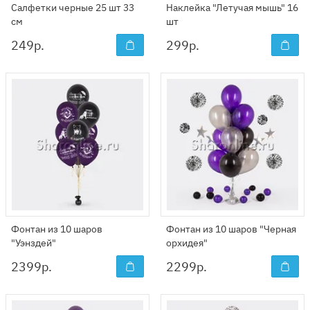
Салфетки черные 25 шт 33
Наклейка "Летучая мышь" 16
см
шт
249
р.
299
р.
Фонтан из 10 шаров
Фонтан из 10 шаров "Черная
"Уэнздей"
орхидея"
2399
р.
2299
р.