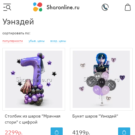
Уэнздей
сортировать по:
популярности
убыв. цены
возр. цены
Столбик из шаров "Мрачная
Букет шаров "Уэнздей"
стори" с цифрой
2299р.
4199
р.