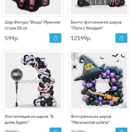
Шар Фигура "Вещь" Мрачная
Бенто-фотозона из шаров
стори 58 см
"Пати с Уэнздей"
599
р.
12199
р.
Инсталляция из шаров "В
Фоторамка из шаров
доме Адамс"
"Магическая шляпа"