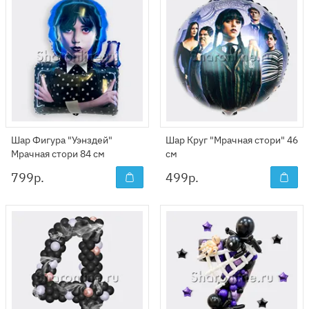
Шар Фигура "Уэнздей"
Шар Круг "Мрачная стори" 46
Мрачная стори 84 см
см
799
р.
499
р.