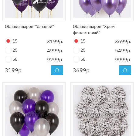
Облако шаров "Уэнздей"
Облако шаров "Хром
фиолетовый"
15
3199р.
15
3699р.
25
4999р.
25
5499р.
50
9299р.
50
9999р.
3199
р.
3699
р.