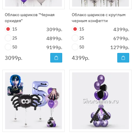
Облако шариков "Черная
Облако шариков с круглым
орхидея"
черным конфетти
15
3099р.
15
4399р.
25
4899р.
25
6799р.
50
9199р.
50
12799р.
3099
р.
4399
р.