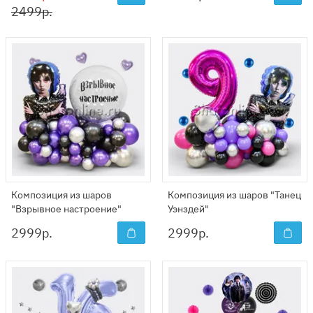
2499р.
Композиция из шаров
Композиция из шаров "Танец
"Взрывное настроение"
Уэнздей"
2999
р.
2999
р.