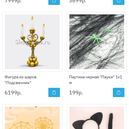
7999
р.
3699
р.
Фигура из шаров
Паутина черная "Пауки" 1x1
"Подсвечник"
м
6199
р.
199
р.