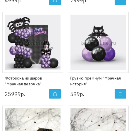
4999
р.
7999
р.
Фотозона из шаров
Грузик-премиум "Мрачная
"Мрачная девочка"
история"
25999
р.
599
р.