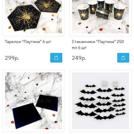
Тарелки "Паутина" 6 шт
Стаканчики "Паутина" 250
мл 6 шт
299
р.
249
р.