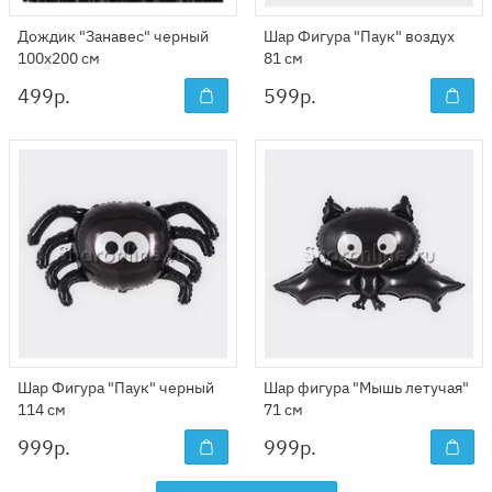
Дождик "Занавес" черный
Шар Фигура "Паук" воздух
100x200 см
81 см
499
р.
599
р.
Шар Фигура "Паук" черный
Шар фигура "Мышь летучая"
114 см
71 см
999
р.
999
р.