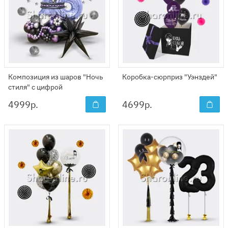
Композиция из шаров "Ночь
Коробка-сюрприз "Уэнздей"
стиля" с цифрой
4999
р.
4699
р.