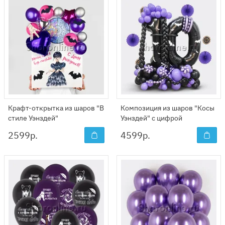
Крафт-открытка из шаров "В
Композиция из шаров "Косы
стиле Уэнздей"
Уэнздей" с цифрой
2599
р.
4599
р.