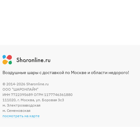
Воздушные шары с доставкой по Москве и области недорого!
© 2014-2026
Sharonline.ru
ООО "ШАРОНЛАЙН"
ИНН 7722395689 ОГРН 1177746361880
111020
,
г. Москва
,
ул. Боровая 3c3
м. Электрозаводская
м. Семеновская
посмотреть на карте
Мы в социальных сетях