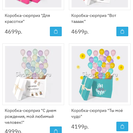
Коробка-сюрприз "Для
Коробка-сюрприз "Вот
красотки"
таааак"
4699
р.
4699
р.
Коробка-сюрприз "C днем
Коробка-сюрприз "Ты моё
рождения, мой любимый
чудо"
человек!"
4199
р.
4999
р.