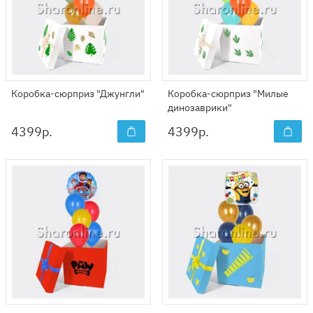
Коробка-сюрприз "Джунгли"
Коробка-сюрприз "Милые
динозаврики"
4399
р.
4399
р.