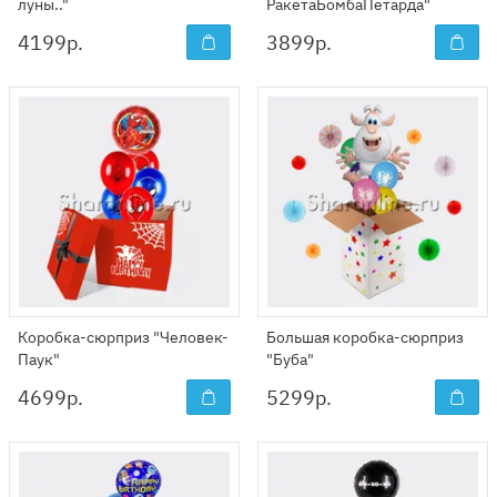
луны.."
РакетаБомбаПетарда"
4199
р.
3899
р.
Коробка-сюрприз "Человек-
Большая коробка-сюрприз
Паук"
"Буба"
4699
р.
5299
р.