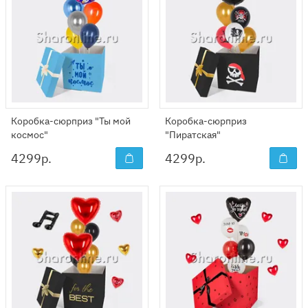
Коробка-сюрприз "Ты мой
Коробка-сюрприз
космос"
"Пиратская"
4299
р.
4299
р.