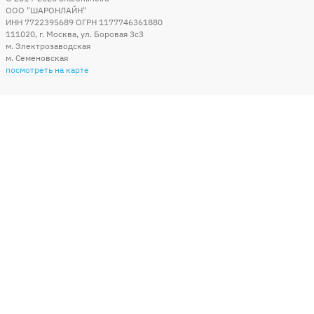
ООО "ШАРОНЛАЙН"
ИНН 7722395689 ОГРН 1177746361880
111020
,
г. Москва
,
ул. Боровая 3c3
м. Электрозаводская
м. Семеновская
посмотреть на карте
Мы в социальных сетях
Способы оплаты
+7 (495) 215-56-05
КРУГЛОСУТОЧНО 24/7
заказать звонок
info@sharonline.ru
написать письмо