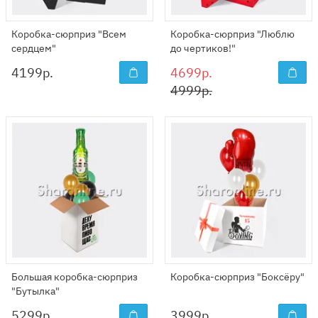
Коробка-сюрприз "Всем
Коробка-сюрприз "Люблю
сердцем"
до чертиков!"
4199
р.
4699р.
4999р.
Большая коробка-сюрприз
Коробка-сюрприз "Боксёру"
"Бутылка"
5299
р.
3999
р.