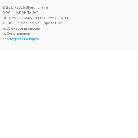
© 2014-2026
Sharonline.ru
ООО "ШАРОНЛАЙН"
ИНН 7722395689 ОГРН 1177746361880
111020
,
г. Москва
,
ул. Боровая 3c3
м. Электрозаводская
м. Семеновская
посмотреть на карте
Мы в социальных сетях
Способы оплаты
+7 (495) 215-56-05
КРУГЛОСУТОЧНО 24/7
заказать звонок
info@sharonline.ru