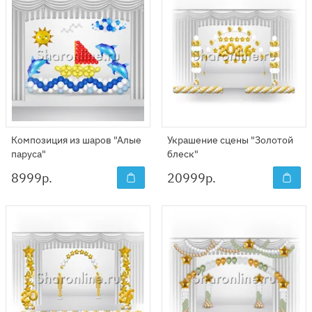
Композиция из шаров "Алые
Украшение сцены "Золотой
паруса"
блеск"
8999
р.
20999
р.