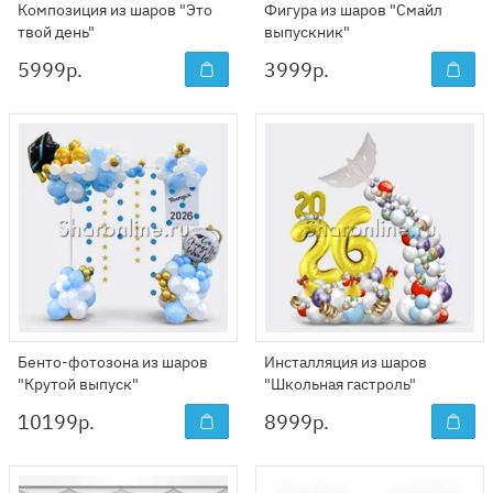
Композиция из шаров "Это
Фигура из шаров "Смайл
твой день"
выпускник"
5999
р.
3999
р.
Бенто-фотозона из шаров
Инсталляция из шаров
"Крутой выпуск"
"Школьная гастроль"
10199
р.
8999
р.