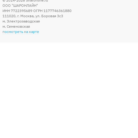
© 2014-2026
Sharonline.ru
ООО "ШАРОНЛАЙН"
ИНН 7722395689 ОГРН 1177746361880
111020
,
г. Москва
,
ул. Боровая 3c3
м. Электрозаводская
м. Семеновская
посмотреть на карте
Мы в социальных сетях
Способы оплаты
+7 (495) 215-56-05
КРУГЛОСУТОЧНО 24/7
заказать звонок
info@sharonline.ru
написать письмо