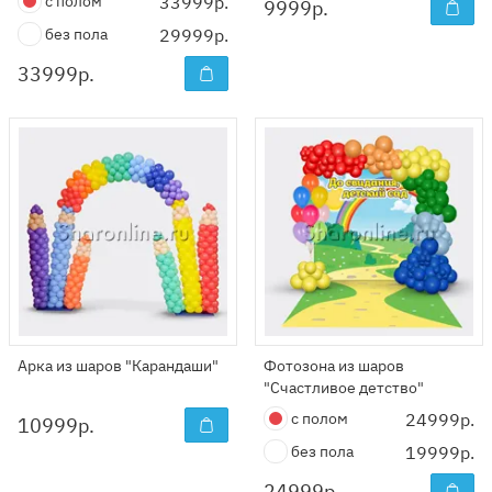
с полом
33999р.
9999
р.
без пола
29999р.
33999
р.
Арка из шаров "Карандаши"
Фотозона из шаров
"Счастливое детство"
с полом
24999р.
10999
р.
без пола
19999р.
24999
р.