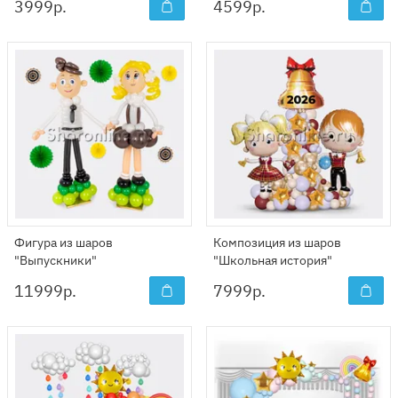
3999
р.
4599
р.
Фигура из шаров
Композиция из шаров
"Выпускники"
"Школьная история"
11999
р.
7999
р.