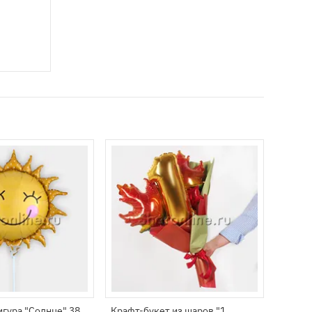
гура "Солнце" 38
Крафт-букет из шаров "1