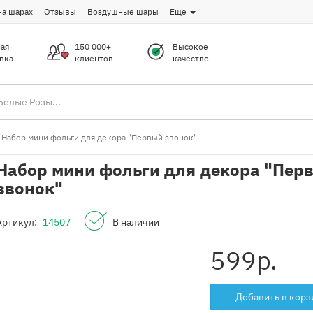
на шарах
Отзывы
Воздушные шары
Еще
ая
150 000+
Высокое
вка
клиентов
качество
Набор мини фольги для декора "Первый звонок"
Набор мини фольги для декора "Пер
звонок"
Артикул:
14507
В наличии
599
р.
Добавить в корз