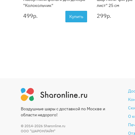
"Колокольчик"
лист" 25 см
499
р.
299
р.
Купить
До
Ко
Ски
Воздушные шары с доставкой по Москве и
области недорого!
О 
Печ
© 2014-2026
Sharonline.ru
ООО "ШАРОНЛАЙН"
От