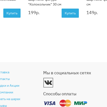
"Колокольчик" 30 см
см
199
р.
149
р.
Купить
Купить
ставка
Мы в социальных сетях
нтакты
дки и Акции
компании
Способы оплаты
ать на шарах
зывы