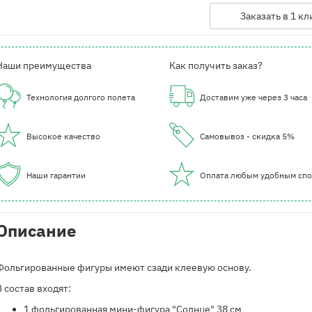
Заказать в 1 кл
Наши преимущества
Как получить заказ?
Технология долгого полета
Доставим уже через 3 часа
Высокое качество
Самовывоз - скидка 5%
Наши гарантии
Оплата любым удобным сп
Описание
Фольгированные фигуры имеют сзади клеевую основу.
В состав входят:
​1 фольгированная мини-фигура "Солнце" 38 см