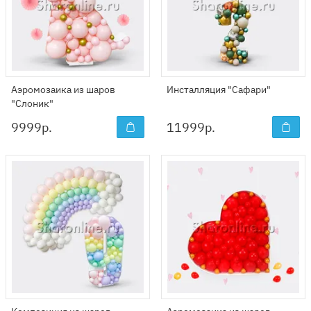
Аэромозаика из шаров
Инсталляция "Сафари"
"Слоник"
9999
р.
11999
р.