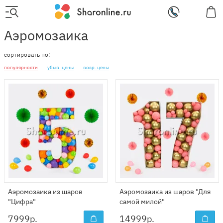
Аэромозаика
сортировать по:
популярности
убыв. цены
возр. цены
Аэромозаика из шаров
Аэромозаика из шаров "Для
"Цифра"
самой милой"
7999
р.
14999
р.