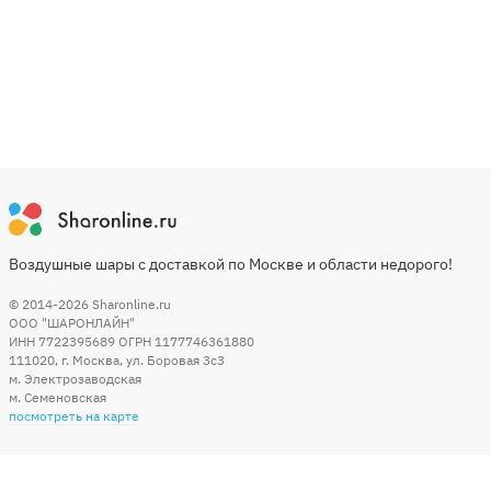
Воздушные шары с доставкой по Москве и области недорого!
© 2014-2026
Sharonline.ru
ООО "ШАРОНЛАЙН"
ИНН 7722395689 ОГРН 1177746361880
111020
,
г. Москва
,
ул. Боровая 3c3
м. Электрозаводская
м. Семеновская
посмотреть на карте
Мы в социальных сетях