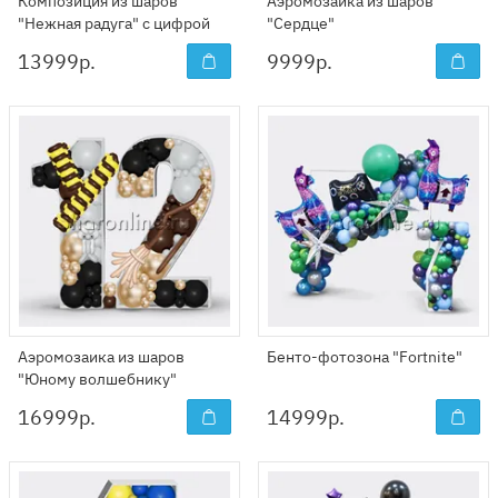
Композиция из шаров
Аэромозаика из шаров
"Нежная радуга" с цифрой
"Сердце"
13999
р.
9999
р.
Аэромозаика из шаров
Бенто-фотозона "Fortnite"
"Юному волшебнику"
16999
р.
14999
р.