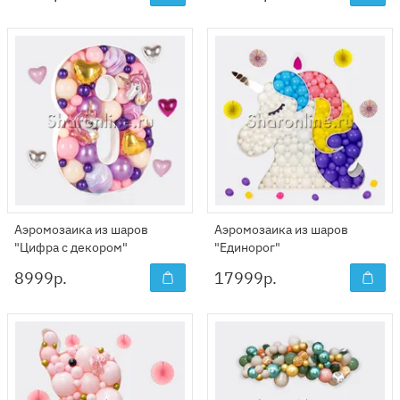
Аэромозаика из шаров
Аэромозаика из шаров
"Цифра с декором"
"Единорог"
8999
р.
17999
р.