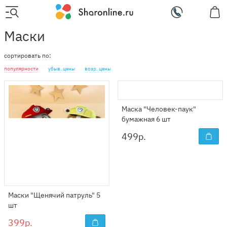
Маски
сортировать по:
популярности
убыв. цены
возр. цены
Маска "Человек-паук"
бумажная 6 шт
499
р.
Маски "Щенячий патруль" 5
шт
399р.