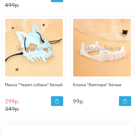
499р.
Маска "Череп собаки" белый
Клыки "Вампира" белые
299р.
99
р.
349р.