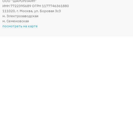
ООО "ШАРОНЛАЙН"
ИНН 7722395689 ОГРН 1177746361880
111020
,
г. Москва
,
ул. Боровая 3c3
м. Электрозаводская
м. Семеновская
посмотреть на карте
Мы в социальных сетях
Способы оплаты
+7 (495) 215-56-05
КРУГЛОСУТОЧНО 24/7
заказать звонок
info@sharonline.ru
написать письмо