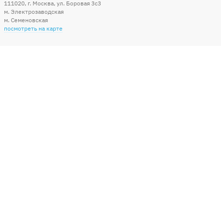
111020
,
г. Москва
,
ул. Боровая 3c3
м. Электрозаводская
м. Семеновская
посмотреть на карте
Мы в социальных сетях
Способы оплаты
+7 (495) 215-56-05
КРУГЛОСУТОЧНО 24/7
заказать звонок
info@sharonline.ru
написать письмо