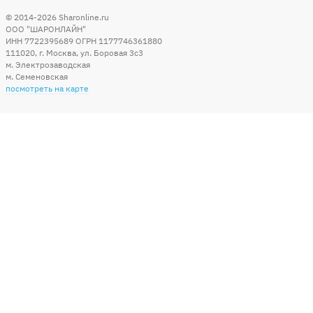
© 2014-2026
Sharonline.ru
ООО "ШАРОНЛАЙН"
ИНН 7722395689 ОГРН 1177746361880
111020
,
г. Москва
,
ул. Боровая 3c3
м. Электрозаводская
м. Семеновская
посмотреть на карте
Мы в социальных сетях
Способы оплаты
+7 (495) 215-56-05
КРУГЛОСУТОЧНО 24/7
заказать звонок
info@sharonline.ru