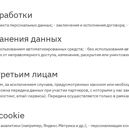
бработки
ъекта персональных данных; - заключения и исполнения договора; -
ранения данных
пользованием автоматизированных средств; - без использования 
 от неправомерного доступа, изменения, раскрытия или уничтоже
третьим лицам
, за исключением случаев, предусмотренных законом или необход
ожна передача данных при участии партнеров, с которыми у нас 
остинг, email-сервисы). Передача осуществляется только в рамка
cookie
 - аналитики (например, Яндекс.Метрика и др.); - персонализации к