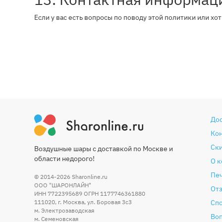
Если у вас есть вопросы по поводу этой политики или хо
До
Ко
Ски
Воздушные шары с доставкой по Москве и
области недорого!
О 
Печ
© 2014-2026
Sharonline.ru
ООО "ШАРОНЛАЙН"
От
ИНН 7722395689 ОГРН 1177746361880
111020
,
г. Москва
,
ул. Боровая 3c3
Сп
м. Электрозаводская
Во
м. Семеновская