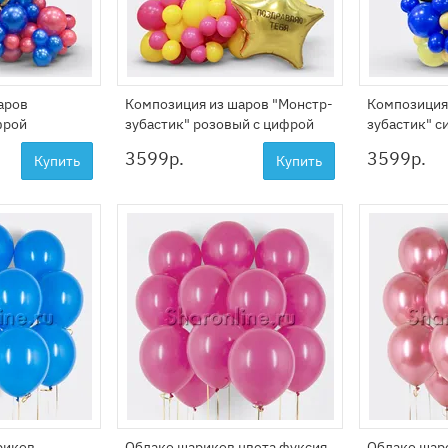
аров
Композиция из шаров "Монстр-
Композиция
фрой
зубастик" розовый с цифрой
зубастик" с
3599
р.
3599
р.
Купить
Купить
риков
Облако шариков цвета фуксия
Облако шар