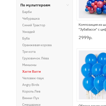
По мультгероям
Барби
Чебурашка
Композиция из ш
Синий Трактор
"Зубабасси" с ци
Уэнздей
2999
р.
Буба
Оранжевая корова
Три кота
Грузовичок Лёва
Миньоны
Хагги Вагги
Человек-паук
Angry Birds
Король Лев
Винни-Пух
Смешарики
Облако синих ша