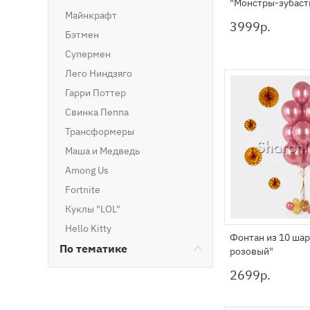
"Монстры-зубаст
Майнкрафт
3999
р.
Бэтмен
Супермен
Лего Ниндзяго
Гарри Поттер
Свинка Пеппа
Трансформеры
Маша и Медведь
Among Us
Fortnite
Куклы "LOL"
Hello Kitty
Фонтан из 10 ша
По тематике
розовый"
2699
р.