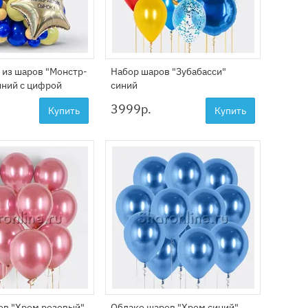
 из шаров "Монстр-
Набор шаров "Зубабасси"
иний с цифрой
синий
3999
р.
Купить
Купить
ов "Хром розовый"
Облако шаров "Хром синий"