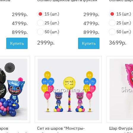
2999р.
15
(шт.)
2999р.
15
(шт.)
4799р.
25
(шт.)
4799р.
25
(шт.)
8999р.
50
(шт.)
8999р.
50
(шт.)
2999
р.
3699
р.
Купить
Купить
аров
Сет из шаров "Монстры-
Шар Фигура