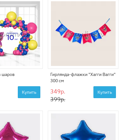
з шаров
Гирлянда-флажки "Хагги Вагги"
300 см
349р.
Купить
Купить
399р.