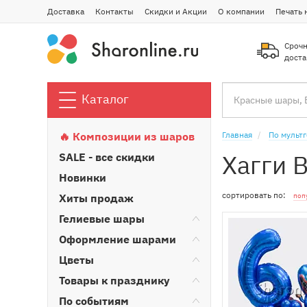
Доставка
Контакты
Скидки и Акции
О компании
Печать 
Срочн
доста
Каталог
🔥 Композиции из шаров
Главная
По мульт
Хагги 
SALE - все скидки
Новинки
сортировать по:
Хиты продаж
поп
Гелиевые шары
Оформление шарами
Цветы
Товары к празднику
По событиям