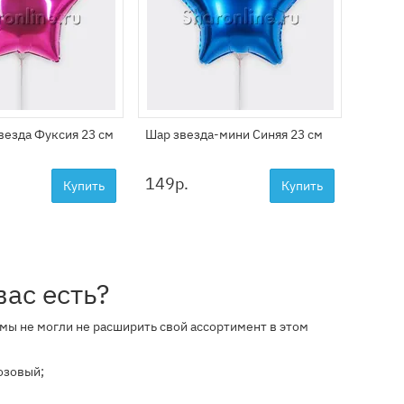
везда Фуксия 23 см
Шар звезда-мини Синяя 23 см
149
р.
Купить
Купить
вас есть?
мы не могли не расширить свой ассортимент в этом
озовый;