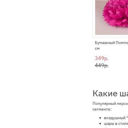
Бумажный Помпо
см
349р.
449р.
Какие ша
Популярный персон
сегменте:
воздушный “
шары в стиле