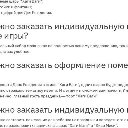
ные шары “Хаги Ваги”;
тойки и фонтаны;
 цифрой для Дня Рождения.
ожно заказать индивидуальную
е игры?
нальный набор можно как по полностью вашему предложению, так 
для вас удобнее.
ожно заказать оформление поме
овести День Рождения в стиле “Хаги Ваги”, одних шаров будет нед
ью отражало тематику ивента. И с этим мы сможем вам помочь. У на
нечно, главный гость праздника ― торт “Хаги Ваги”.
ожно заказать индивидуальную 
чно составить пожелание для ребенка на праздник и передать его
те расположить надпись на шарах “Хаги Ваги” и “Киси Миси”.