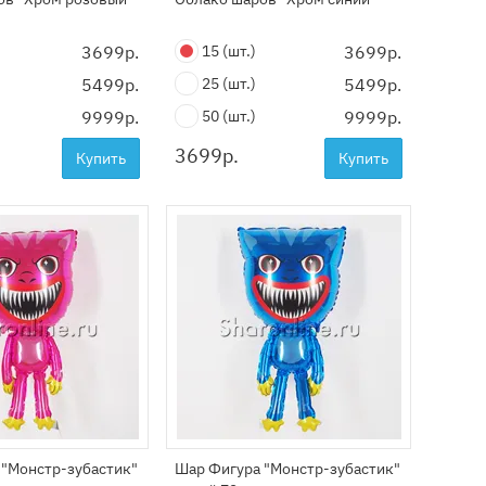
3699р.
15
(шт.)
3699р.
5499р.
25
(шт.)
5499р.
9999р.
50
(шт.)
9999р.
3699
р.
Купить
Купить
 "Монстр-зубастик"
Шар Фигура "Монстр-зубастик"