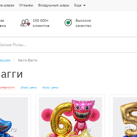
на шарах
Отзывы
Воздушные шары
Еще
ая
150 000+
Высокое
вка
клиентов
качество
героям
Хагги Вагги
Вагги
улярности
убыв. цены
возр. цены