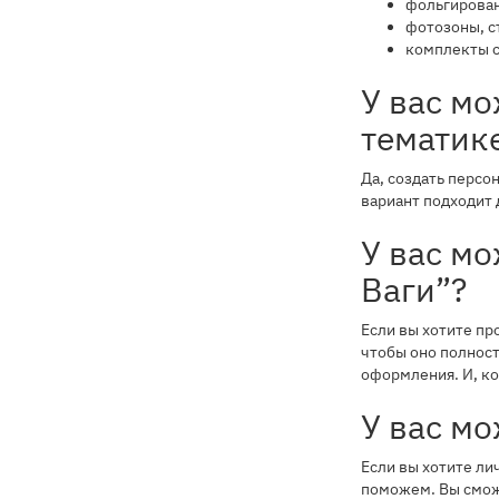
фольгирован
фотозоны, с
комплекты с
У вас м
тематик
Да, создать персо
вариант подходит 
У вас м
Ваги”?
Если вы хотите пр
чтобы оно полност
оформления. И, ко
У вас м
Если вы хотите ли
поможем. Вы сможе