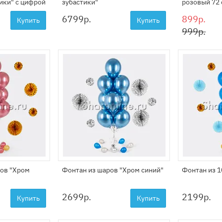
ики" с цифрой
зубастики"
розовый 72
6799
р.
899р.
Купить
Купить
999р.
ров "Хром
Фонтан из шаров "Хром синий"
Фонтан из 1
2699
р.
2199
р.
Купить
Купить