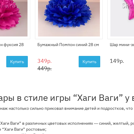
н фуксия 28
Бумажный Помпон синий 28 см
Шар мини-з
349р.
149
р.
Купить
Купить
449р.
ры в стиле игры “Хаги Ваги” у 
аж настолько сильно приковал внимание детей и подростков, что 
Хаги Ваги” в различных цветовых исполнениях ― синий, желтый, р
 “Хаги Ваги” ростовые;