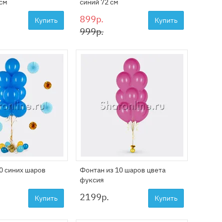
 см
синий 72 см
899р.
Купить
Купить
999р.
0 синих шаров
Фонтан из 10 шаров цвета
фуксия
2199
р.
Купить
Купить