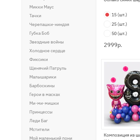
Микки Маус
15
(шт.)
Тачки
25
(шт.)
Черепашки-ниндзя
Губка Боб
50
(шт.)
Звездные войны
2999
р.
Холодное сердце
Фиксики
Щенячий Патруль
Малышарики
Барбоскины
Герои в масках
Ми-ми-мишки
Принцессы
Леди Баг
Мстители
Композиция из ш
Мой маленький пони