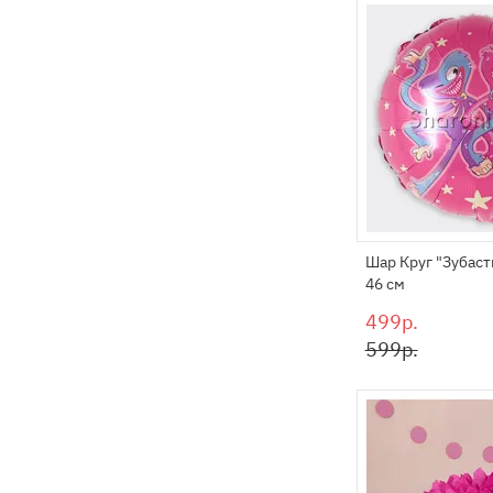
Шар Круг "Зубас
46 см
499р.
599р.