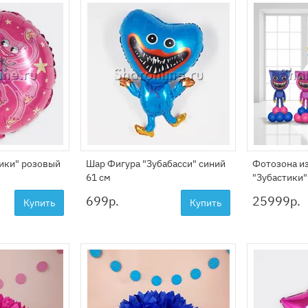
тики" розовый
Шар Фигура "Зубабасси" синий
Фотозона и
61 см
"Зубастики"
699
р.
25999
р.
Купить
Купить