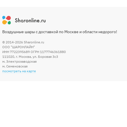
Воздушные шары с доставкой по Москве и области недорого!
© 2014-2026
Sharonline.ru
ООО "ШАРОНЛАЙН"
ИНН 7722395689 ОГРН 1177746361880
111020
,
г. Москва
,
ул. Боровая 3c3
м. Электрозаводская
м. Семеновская
посмотреть на карте
Мы в социальных сетях
Способы оплаты