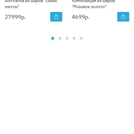
Фотозона из шаров "Оазис
Композиция из шаров
мечты"
"Розовое золото"
27999
р.
4699
р.