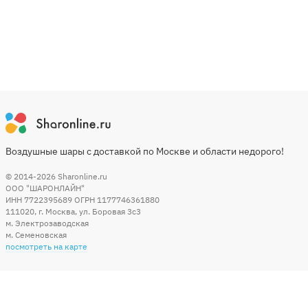
Воздушные шары с доставкой по Москве и области недорого!
© 2014-2026
Sharonline.ru
ООО "ШАРОНЛАЙН"
ИНН 7722395689 ОГРН 1177746361880
111020
,
г. Москва
,
ул. Боровая 3c3
м. Электрозаводская
м. Семеновская
посмотреть на карте
Мы в социальных сетях