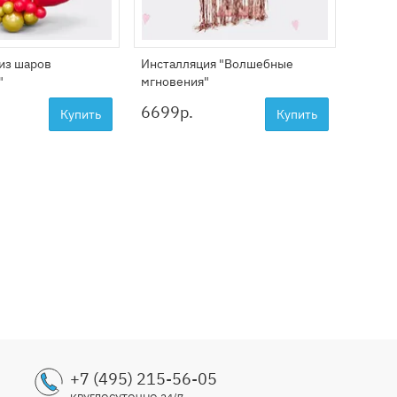
из шаров
Инсталляция "Волшебные
Компо
"
мгновения"
"Остр
6699
р.
5999
Купить
Купить
+7 (495) 215-56-05