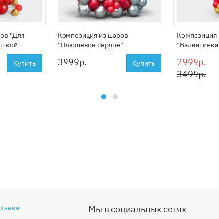
ов "Для
Композиция из шаров
Композиция 
рушкой
"Плюшевое сердце"
"Валентинка
3999
р.
2999р.
Купить
Купить
3499р.
ставка
Мы в социальных сетях