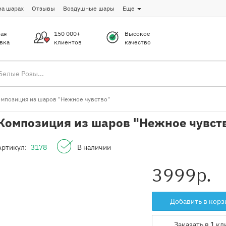
на шарах
Отзывы
Воздушные шары
Еще
ая
150 000+
Высокое
вка
клиентов
качество
мпозиция из шаров "Нежное чувство"
Композиция из шаров "Нежное чувст
Артикул:
3178
В наличии
3999
р.
Добавить в корз
Заказать в 1 кл