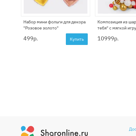
Набор мини фольги для декора
Композиция из шар
"Розовое золото"
тебя" с мягкой иг
499
р.
10999
р.
Купить
До