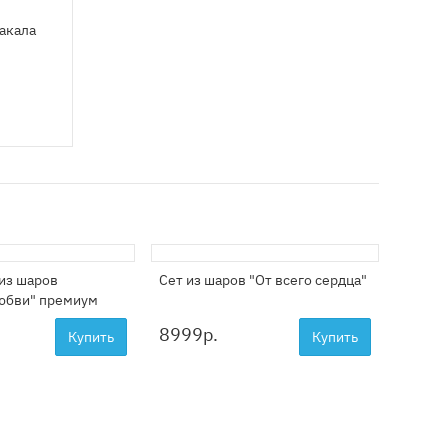
ракала
из шаров
Сет из шаров "От всего сердца"
Фигур
юбви" премиум
мишка
8999
р.
2099
Купить
Купить