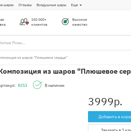
на шарах
Отзывы
Воздушные шары
Еще
ая
150 000+
Высокое
вка
клиентов
качество
мпозиция из шаров "Плюшевое сердце"
Композиция из шаров "Плюшевое се
Артикул:
8253
В наличии
3999
р.
Добавить в корз
Заказать в 1 кл