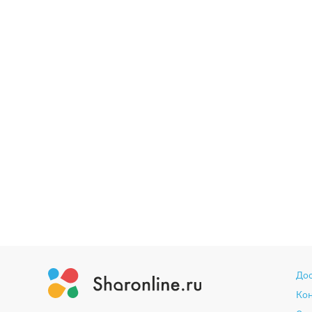
До
Ко