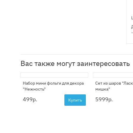
Вас также могут заинтересовать
Набор мини фольги для декора
Сет из шаров "Лас
"Нежность"
мишка"
499
р.
5999
р.
Купить