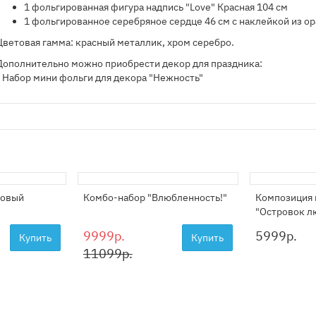
1 фольгированная фигура надпись "Love" Красная 104 см
1 фольгированное серебряное сердце 46 см с наклейкой из о
​Цветовая гамма: красный металлик, хром серебро.
Дополнительно можно приобрести декор для праздника:
- Набор мини фольги для декора "Нежность"
ковый
Комбо-набор "Влюбленность!"
Композиция 
"Островок л
9999р.
5999
р.
Купить
Купить
11099р.