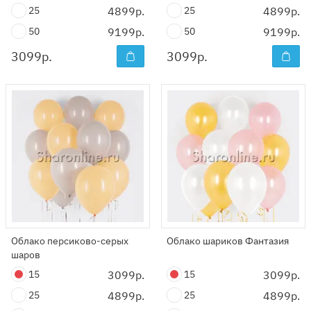
25
4899р.
25
4899р.
50
9199р.
50
9199р.
3099
р.
3099
р.
Облако персиково-серых
Облако шариков Фантазия
шаров
15
3099р.
15
3099р.
25
4899р.
25
4899р.