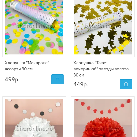
Хлопушка "Макаронс"
Хлопушка "Такая
ассорти 30 см
вечеринка!" звезды золото
30 см
499
р.
449
р.