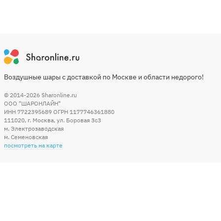
Воздушные шары с доставкой по Москве и области недорого!
© 2014-2026
Sharonline.ru
ООО "ШАРОНЛАЙН"
ИНН 7722395689 ОГРН 1177746361880
111020
,
г. Москва
,
ул. Боровая 3c3
м. Электрозаводская
м. Семеновская
посмотреть на карте
Мы в социальных сетях
Способы оплаты