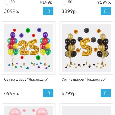
50
9199р.
50
9199р.
3099
р.
3099
р.
Сет из шаров "Яркая дата"
Сет из шаров "Торжество"
6999
р.
5299
р.