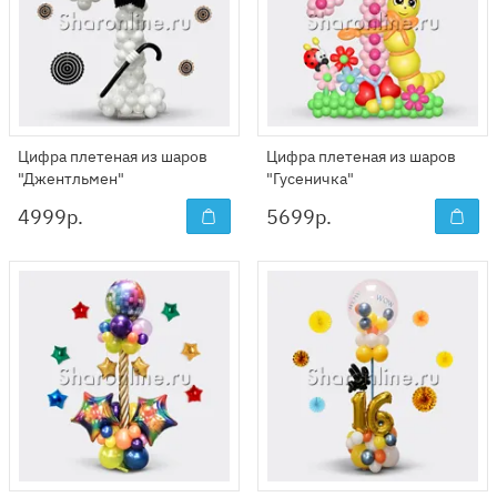
Цифра плетеная из шаров
Цифра плетеная из шаров
"Джентльмен"
"Гусеничка"
4999
р.
5699
р.