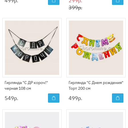
499
р.
299р.
399р.
Гирлянда "С ДР короч!"
Гирлянда "С Днем рождения"
черная 108 см
Торт 200 см
549
р.
499
р.