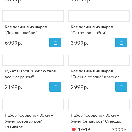
Композиция из шаров
Композиция из шаров
"Дождик любви"
"Островок любви"
6999
р.
3999
р.
Букет шаров "Люблю тебя
Композиция из шаров
всем сердцем"
"Биение сердца" красное
2199
р.
2999
р.
Набор "Сердечки 30 см +
Набор "Сердечки 30 см +
букет розовых роз"
букет белых роз" Стандарт
Стандарт
19+19
7999р.