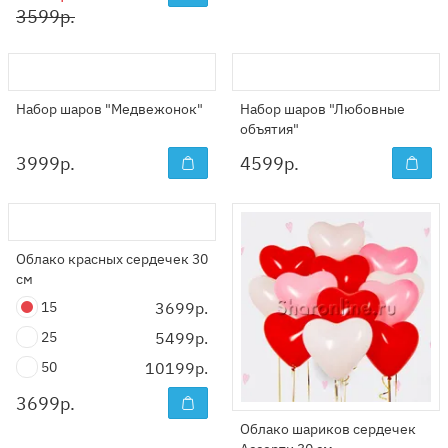
3599р.
Набор шаров "Медвежонок"
Набор шаров "Любовные
объятия"
3999
р.
4599
р.
Облако красных сердечек 30
см
15
3699р.
25
5499р.
50
10199р.
3699
р.
Облако шариков сердечек