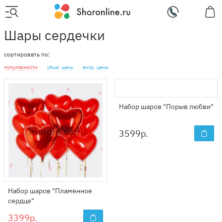
Шары сердечки
сортировать по:
популярности
убыв. цены
возр. цены
Набор шаров "Порыв любви"
3599
р.
Набор шаров "Пламенное
сердце"
3399р.