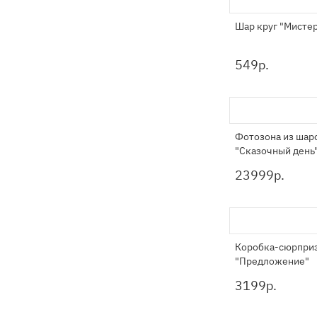
Шар круг "Мистер
549
р.
Фотозона из шар
"Сказочный день
23999
р.
Коробка-сюрпри
"Предложение"
3199
р.