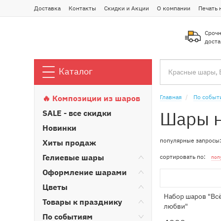
Доставка
Контакты
Скидки и Акции
О компании
Печать 
Срочн
доста
Каталог
🔥 Композиции из шаров
Главная
По событ
Шары н
SALE - все скидки
Новинки
популярные запросы
Хиты продаж
Гелиевые шары
сортировать по:
поп
Оформление шарами
Цветы
Набор шаров "Всё
Товары к празднику
любви"
По событиям