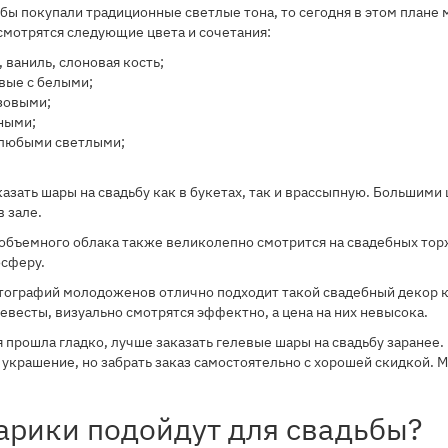
ы покупали традиционные светлые тона, то сегодня в этом плане 
смотрятся следующие цвета и сочетания:
 ваниль, слоновая кость;
вые с белыми;
зовыми;
ными;
 любыми светлыми;
азать шары на свадьбу как в букетах, так и врассыпную. Большим
в зале.
объемного облака также великолепно смотрится на свадебных торж
осферу.
тографий молодоженов отлично подходит такой свадебный декор к
евесты, визуально смотрятся эффектно, а цена на них невысока.
 прошла гладко, лучше заказать гелевые шары на свадьбу заранее.
украшение, но забрать заказ самостоятельно с хорошей скидкой.
арики подойдут для свадьбы?