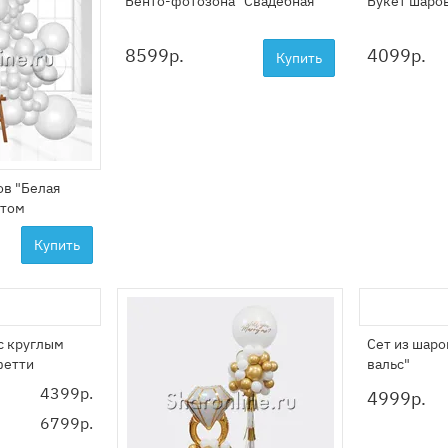
Бенто-фотозона "Свадебная"
Букет шаро
8599
р.
4099
р.
Купить
ов "Белая
ртом
Купить
с круглым
Сет из шар
фетти
вальс"
4399р.
4999
р.
6799р.