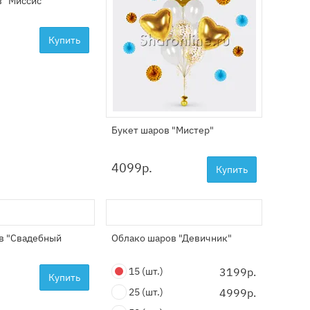
в "Миссис"
Купить
Букет шаров "Мистер"
4099
р.
Купить
ов "Свадебный
Облако шаров "Девичник"
15
(шт.)
3199р.
Купить
25
(шт.)
4999р.