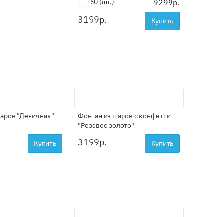
50
(шт.)
9299р.
3199
р.
Купить
шаров "Девичник"
Фонтан из шаров с конфетти
"Розовое золото"
3199
р.
Купить
Купить