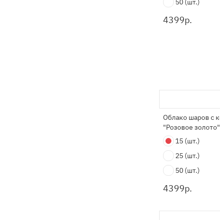
50
(шт.)
4399
р.
Облако шаров с 
"Розовое золото"
15
(шт.)
25
(шт.)
50
(шт.)
4399
р.