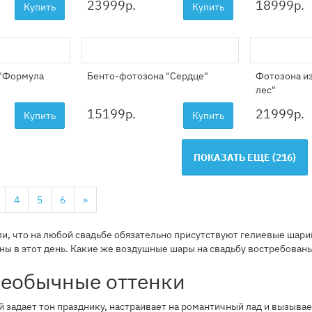
23999
р.
18999
р.
Купить
Купить
 "Формула
Бенто-фотозона "Сердце"
Фотозона и
лес"
15199
р.
21999
р.
Купить
Купить
ПОКАЗАТЬ ЕЩЕ (
216
)
4
5
6
»
и, что на любой свадьбе обязательно присутствуют гелиевые шари
ны в этот день. Какие же воздушные шары на свадьбу востребован
необычные оттенки
й задает тон празднику, настраивает на романтичный лад и вызыва