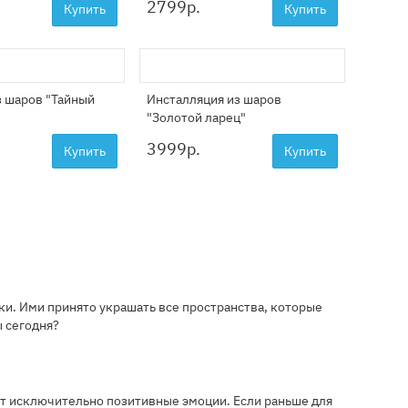
2799
р.
Купить
Купить
з шаров "Тайный
Инсталляция из шаров
"Золотой ларец"
3999
р.
Купить
Купить
ки. Ими принято украшать все пространства, которые
ы сегодня?
ет исключительно позитивные эмоции. Если раньше для