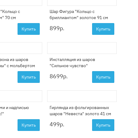
"Кольцо с
Шар Фигура "Кольцо с
м" 70 см
бриллиантом" золотое 91 см
899
р.
Купить
Купить
зона из шаров
Инсталляция из шаров
ы" с мольбертом
"Сильное чувство"
8699
р.
Купить
Купить
ми и надписью
Гирлянда из фольгированных
!"
шаров "Невеста" золото 41 см
499
р.
Купить
Купить