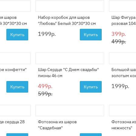
ля шаров
Набор коробок для шаров
Шар Фигура
й 30*30*30 см
"Любовь" Белый 30*30*30 см
розовая 104
1999
р.
399р.
Купить
Купить
499р.
ое конфетти"
Шар Сердце "С Днем свадьбы"
Большой ша
пионы 46 см
золотым ко
499р.
1999
р.
Купить
Купить
599р.
де сердца 28
Фотозона из шаров
Фотозона и
"Свадебная"
нежность"