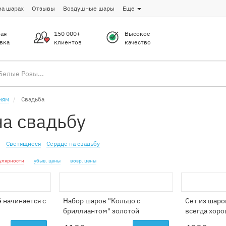
на шарах
Отзывы
Воздушные шары
Еще
ая
150 000+
Высокое
вка
клиентов
качество
иям
Свадьба
а свадьбу
:
Светящиеся
Сердце на свадьбу
улярности
убыв. цены
возр. цены
 начинается с
Набор шаров "Кольцо с
Сет из шаро
бриллиантом" золотой
всегда хоро