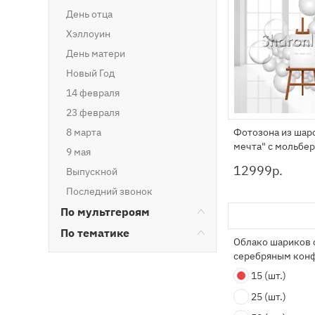
День отца
Хэллоуин
День матери
Новый Год
14 февраля
23 февраля
8 марта
Фотозона из шар
мечта" с мольбе
9 мая
12999
р.
Выпускной
Последний звонок
По мультгероям
По тематике
Облако шариков 
серебряным кон
15
(шт.)
25
(шт.)