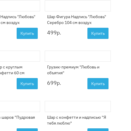
 Надпись "Любовь"
Шар Фигура Надпись "Любовь"
 см воздух
Серебро 104 см воздух
499
р.
Купить
Купить
р с круглым
Грузик-премиум "Любовь и
нфетти 60 см
объятия"
699
р.
Купить
Купить
з шаров "Пудровая
Шар с конфетти и надписью "Я
тебя люблю"