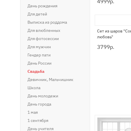
4999
р.
День рождения
Для детей
Выписка из роддома
Для влюбленных
Сет из шаров "Со
любовь"
Для фотосессии
3799
р.
Для мужчин
Гендер пати
День России
Свадьба
Девичник, Мальчишник
Школа
День молодежи
День города
1 мая
1 сентября
День учителя