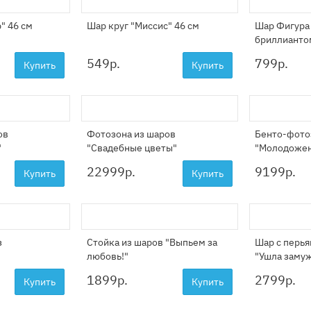
" 46 см
Шар круг "Миссис" 46 см
Шар Фигура 
бриллианто
549
р.
799
р.
Купить
Купить
ов
Фотозона из шаров
Бенто-фото
"
"Свадебные цветы"
"Молодожен
22999
р.
9199
р.
Купить
Купить
з
Стойка из шаров "Выпьем за
Шар с перья
любовь!"
"Ушла замуж
1899
р.
2799
р.
Купить
Купить