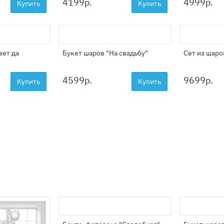
4199
р.
4999
р.
Купить
Купить
вет да
Букет шаров "На свадьбу"
Сет из шаро
4599
р.
9699
р.
Купить
Купить