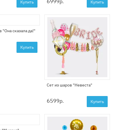
6999
р.
Купить
Купить
в "Она сказала да!"
Купить
Сет из шаров "Невеста"
6599
р.
Купить