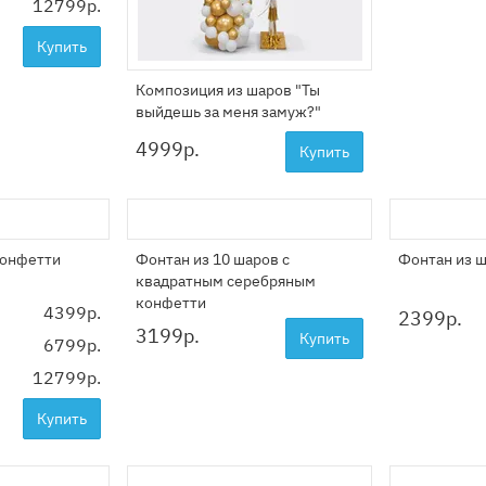
12799р.
Купить
Композиция из шаров "Ты
выйдешь за меня замуж?"
4999
р.
Купить
конфетти
Фонтан из 10 шаров с
Фонтан из 
квадратным серебряным
конфетти
4399р.
2399
р.
3199
р.
Купить
6799р.
12799р.
Купить