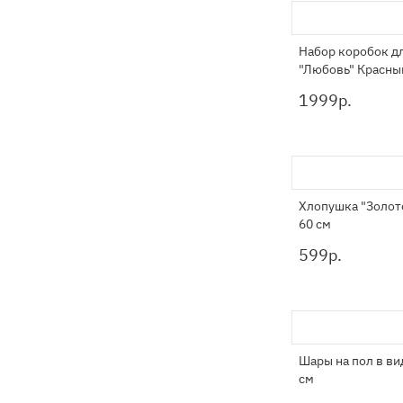
Набор коробок д
"Любовь" Красны
1999
р.
Хлопушка "Золот
60 см
599
р.
Шары на пол в ви
см