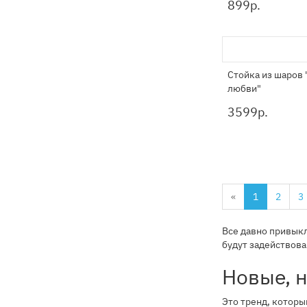
899
р.
Стойка из шаров
любви"
3599
р.
«
1
2
3
Все давно привыкл
будут задействова
Новые, 
Это тренд, которы