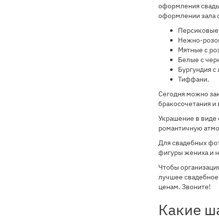
оформления свадьб
оформлении зала 
Персиковые,
Нежно-розо
Мятные с ро
Белые с чер
Бургундия с
Тиффани.
Сегодня можно зак
бракосочетания и 
Украшение в виде 
романтичную атм
Для свадебных фо
фигуры жениха и н
Чтобы организация
лучшее свадебное 
ценам. Звоните!
Какие ш