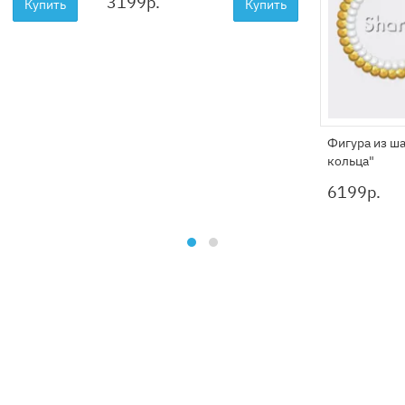
3199
р.
Купить
Купить
Фигура из ш
кольца"
6199
р.