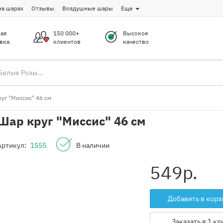
на шарах
Отзывы
Воздушные шары
Еще
ая
150 000+
Высокое
вка
клиентов
качество
уг "Миссис" 46 см
Шар круг "Миссис" 46 см
Артикул:
1555
В наличии
549
р.
Добавить в корз
Заказать в 1 кл