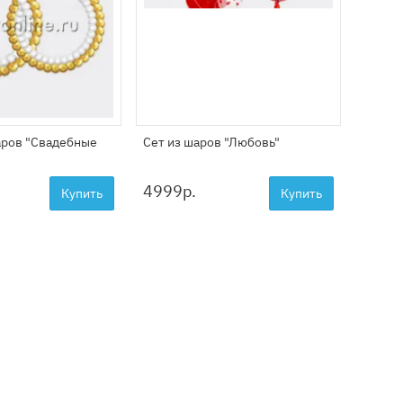
аров "Свадебные
Сет из шаров "Любовь"
Бенто-
4999
р.
8599
Купить
Купить