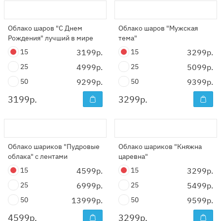
Облако шаров "С Днем
Облако шаров "Мужская
Рождения" лучший в мире
тема"
15
3199р.
15
3299р.
25
4999р.
25
5099р.
50
9299р.
50
9399р.
3199
р.
3299
р.
Облако шариков "Пудровые
Облако шариков "Княжна
облака" с лентами
царевна"
15
4599р.
15
3299р.
25
6999р.
25
5499р.
50
13999р.
50
9599р.
4599
р.
3299
р.