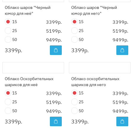
Облако шаров "Черный
Облако шаров "Черный
юмор для неё"
юмор для него"
15
3399р.
15
3399р.
25
5199р.
25
5199р.
50
9499р.
50
9499р.
3399
р.
3399
р.
Облако Оскорбительных
Облако оскорбительных
шариков для неё
шариков для него
15
3399р.
15
3399р.
25
5199р.
25
5199р.
50
9499р.
50
9499р.
3399
р.
3399
р.