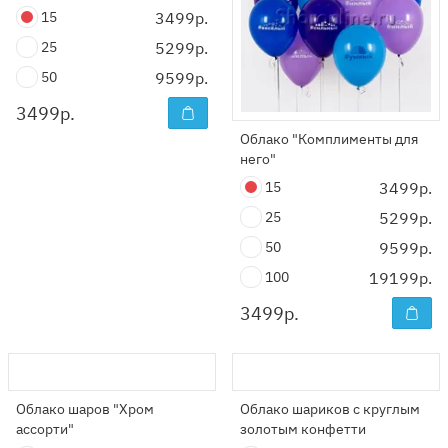
15
3499р.
25
5299р.
50
9599р.
3499
р.
Облако "Комплименты для
него"
15
3499р.
25
5299р.
50
9599р.
100
19199р.
3499
р.
Облако шаров "Хром
Облако шариков с круглым
ассорти"
золотым конфетти