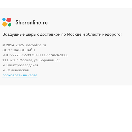
Воздушные шары с доставкой по Москве и области недорого!
© 2014-2026
Sharonline.ru
ООО "ШАРОНЛАЙН"
ИНН 7722395689 ОГРН 1177746361880
111020
,
г. Москва
,
ул. Боровая 3c3
м. Электрозаводская
м. Семеновская
посмотреть на карте
Мы в социальных сетях
Способы оплаты