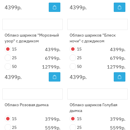
4399
р.
4399
р.
Облако шариков "Морозный
Облако шариков "Блеск
узор" с дождиком
ночи" с дождиком
15
4399р.
15
4399р.
25
6799р.
25
6799р.
50
12799р.
50
12799р.
4399
р.
4399
р.
Облако Розовая дымка
Облако шариков Голубая
дымка
15
3799р.
15
3799р.
25
5599р.
25
5599р.