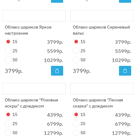
Облако шариков Яркое
Облако шариков Сиреневый
настроение
вальс
15
3799р.
15
3799р.
25
5599р.
25
5599р.
50
10299р.
50
10299р.
3799
р.
3799
р.
Облако шариков "Розовые
Облако шариков "Лесная
искры" с дождиком
сказка" с дождиком
15
4399р.
15
4399р.
25
6799р.
25
6799р.
50
12799р.
50
12799р.