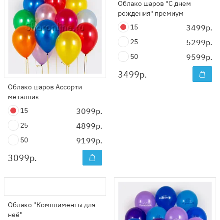
Облако шаров "С днем
рождения" премиум
15
3499р.
25
5299р.
50
9599р.
3499
р.
Облако шаров Ассорти
металлик
15
3099р.
25
4899р.
50
9199р.
3099
р.
Облако "Комплименты для
неё"