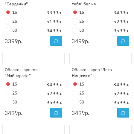
"Сердечки"
тебя" белые
15
3399р.
15
3499р.
25
5199р.
25
5299р.
50
9499р.
50
9599р.
3399
р.
3499
р.
Облако шариков
Облако шаров "Лего
"Майнкрафт"
Ниндзяго"
15
3499р.
15
3499р.
25
5299р.
25
5299р.
50
9599р.
50
9599р.
3499
р.
3499
р.