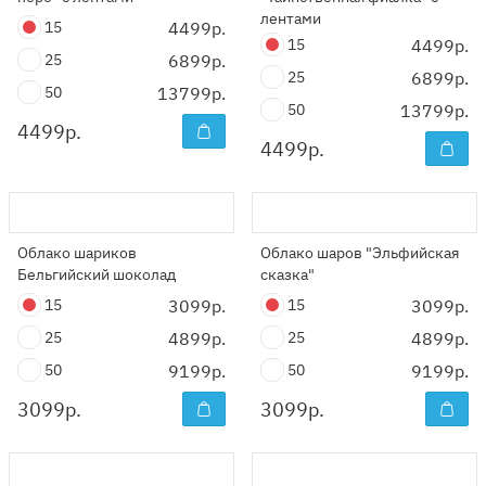
лентами
15
4499р.
15
4499р.
25
6899р.
25
6899р.
50
13799р.
50
13799р.
4499
р.
4499
р.
Облако шариков
Облако шаров "Эльфийская
Бельгийский шоколад
сказка"
15
3099р.
15
3099р.
25
4899р.
25
4899р.
50
9199р.
50
9199р.
3099
р.
3099
р.