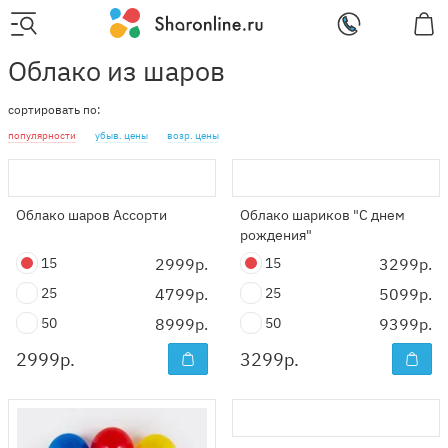
Облако из шаров
сортировать по:
популярности
убыв. цены
возр. цены
Облако шаров Ассорти
Облако шариков "С днем
рождения"
15
2999р.
15
3299р.
25
4799р.
25
5099р.
50
8999р.
50
9399р.
2999
р.
3299
р.