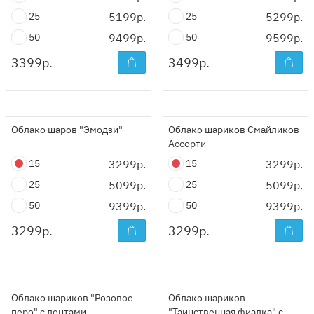
25
5199р.
25
5299р.
50
9499р.
50
9599р.
3399
р.
3499
р.
Облако шаров "Эмодзи"
Облако шариков Смайликов
Ассорти
15
3299р.
15
3299р.
25
5099р.
25
5099р.
50
9399р.
50
9399р.
3299
р.
3299
р.
Облако шариков "Розовое
Облако шариков
перо" с лентами
"Таинственная фиалка" с