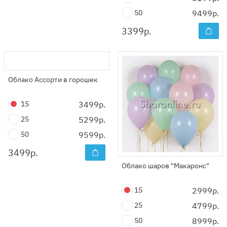
50
9499р.
3399
р.
Облако Ассорти в горошек
15
3499р.
25
5299р.
50
9599р.
3499
р.
Облако шаров "Макаронс"
15
2999р.
25
4799р.
50
8999р.