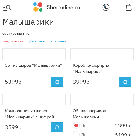
Малышарики
сортировать по:
популярности
убыв. цены
возр. цены
Сет из шаров "Малышарики"
Коробка-сюрприз
"Малышарики"
5399
р.
3999
р.
Композиция из шаров
Облако шариков
"Малышарики" с цифрой
Малышарики
15
3399р.
3599
р.
25
5199р.