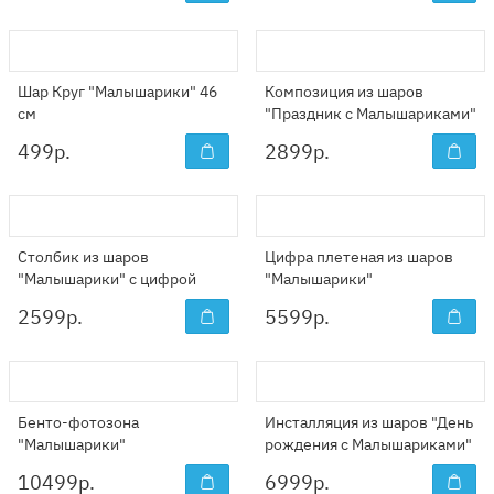
Шар Круг "Малышарики" 46
Композиция из шаров
см
"Праздник с Малышариками"
499
р.
2899
р.
Столбик из шаров
Цифра плетеная из шаров
"Малышарики" с цифрой
"Малышарики"
2599
р.
5599
р.
Бенто-фотозона
Инсталляция из шаров "День
"Малышарики"
рождения с Малышариками"
10499
р.
6999
р.