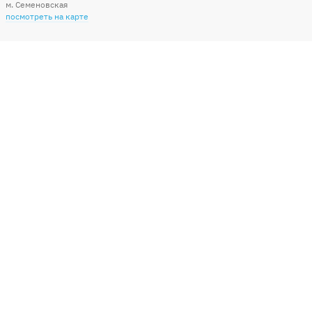
м. Семеновская
посмотреть на карте
Мы в социальных сетях
Способы оплаты
+7 (495) 215-56-05
КРУГЛОСУТОЧНО 24/7
заказать звонок
info@sharonline.ru
написать письмо