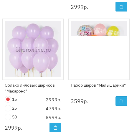
2999
р.
Облако лиловых шариков
Набор шаров "Малышарики"
"Макаронс"
15
2999р.
3599
р.
25
4799р.
50
8999р.
2999
р.