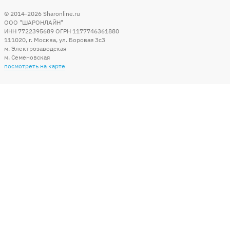
© 2014-2026
Sharonline.ru
ООО "ШАРОНЛАЙН"
ИНН 7722395689 ОГРН 1177746361880
111020
,
г. Москва
,
ул. Боровая 3c3
м. Электрозаводская
м. Семеновская
посмотреть на карте
Мы в социальных сетях
Способы оплаты
+7 (495) 215-56-05
КРУГЛОСУТОЧНО 24/7
заказать звонок
info@sharonline.ru