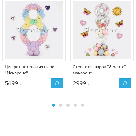
Цифра плетеная из шаров
Стойка из шаров "8 марта"
"Макаронс"
макаронс
5699
р.
2999
р.