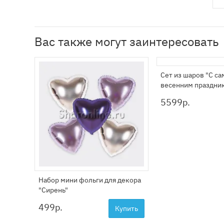
Вас также могут заинтересовать
Сет из шаров "С с
весенним праздни
5599
р.
Набор мини фольги для декора
"Сирень"
499
р.
Купить