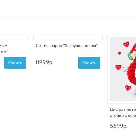
амым
Сет из шаров "Загрузка весны"
ком"
8999
р.
Купить
Купить
Цифра плете
стойке с де
5699
р.