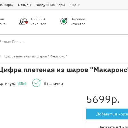
на шарах
Отзывы
Воздушные шары
Еще
ая
150 000+
Высокое
вка
клиентов
качество
Цифра плетеная из шаров "Макаронс"
Цифра плетеная из шаров "Макаронс
Артикул:
8356
В наличии
5699
р.
Добавить в корз
Заказать в 1 кл