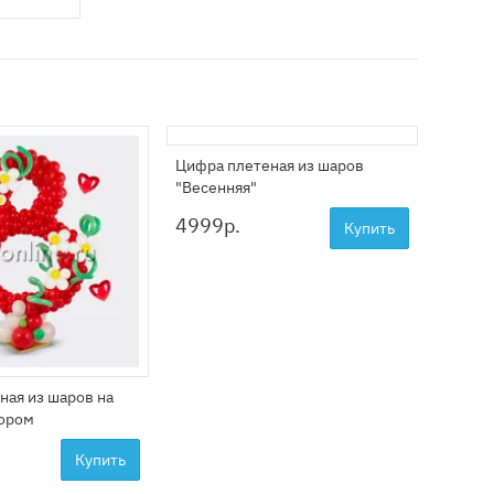
Цифра плетеная из шаров
Сет из
"Весенняя"
4999
р.
5499
Купить
ная из шаров на
кором
Купить