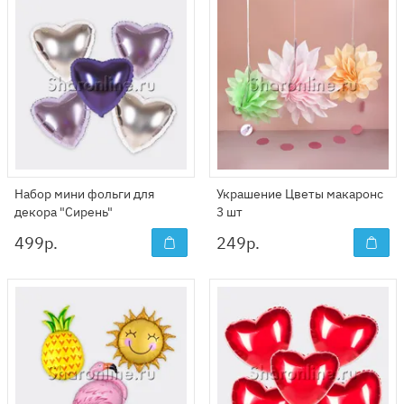
Набор мини фольги для
Украшение Цветы макаронс
декора "Сирень"
3 шт
499
р.
249
р.