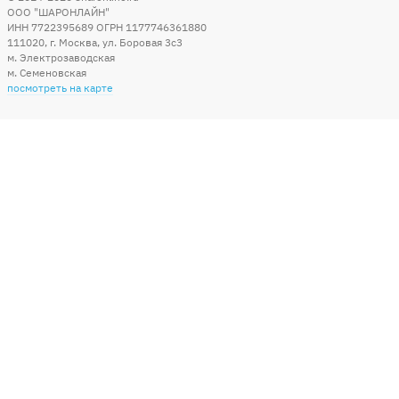
ООО "ШАРОНЛАЙН"
ИНН 7722395689 ОГРН 1177746361880
111020
,
г. Москва
,
ул. Боровая 3c3
м. Электрозаводская
м. Семеновская
посмотреть на карте
Мы в социальных сетях
Способы оплаты
+7 (495) 215-56-05
КРУГЛОСУТОЧНО 24/7
заказать звонок
info@sharonline.ru
написать письмо