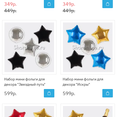
349р.
349р.
449р.
449р.
Набор мини фольги для
Набор мини фольги для
декора "Звездный путь"
декора "Искры"
599
р.
599
р.