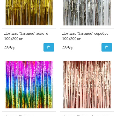
Дождик "Занавес" золото
Дождик "Занавес" серебро
100x200 см
100x200 см
499
р.
499
р.