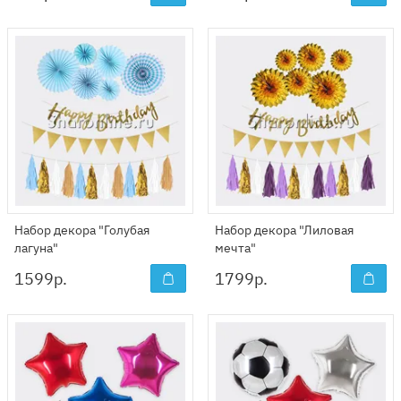
Набор декора "Голубая
Набор декора "Лиловая
лагуна"
мечта"
1599
р.
1799
р.