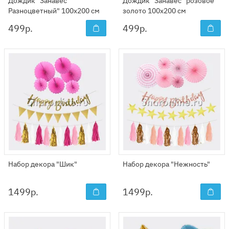
Дождик "Занавес
Дождик "Занавес" розовое
Разноцветный" 100x200 см
золото 100x200 см
499
р.
499
р.
Набор декора "Шик"
Набор декора "Нежность"
1499
р.
1499
р.