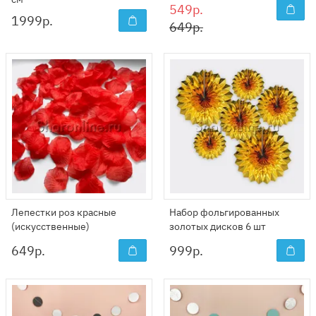
549р.
1999
р.
649р.
Лепестки роз красные
Набор фольгированных
(искусственные)
золотых дисков 6 шт
649
р.
999
р.