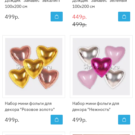
Дождик "Занавес" эвкалипт
Дождик "Занавес" зеленый
100x200 см
100x200 см
499
р.
449р.
499р.
Набор мини фольги для
Набор мини фольги для
декора "Розовое золото"
декора "Нежность"
499
р.
499
р.