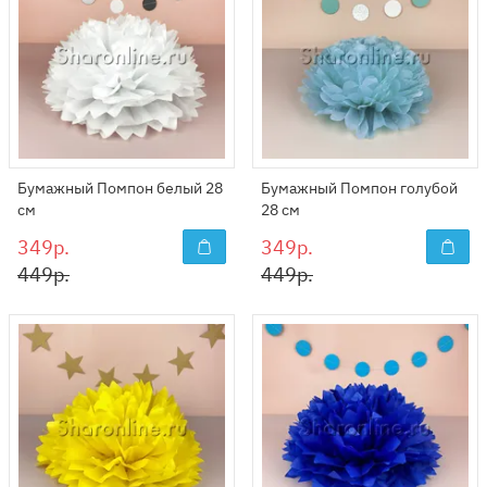
Бумажный Помпон белый 28
Бумажный Помпон голубой
см
28 см
349р.
349р.
449р.
449р.