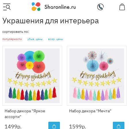
Украшения для интерьера
сортировать по:
популярности
убыв. цены
возр. цены
Набор декора "Яркое
Набор декора "Мечта"
ассорти"
1499
р.
1599
р.