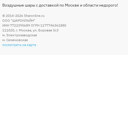
Воздушные шары с доставкой по Москве и области недорого!
© 2014-2026
Sharonline.ru
ООО "ШАРОНЛАЙН"
ИНН 7722395689 ОГРН 1177746361880
111020
,
г. Москва
,
ул. Боровая 3c3
м. Электрозаводская
м. Семеновская
посмотреть на карте
Мы в социальных сетях
Способы оплаты
+7 (495) 215-56-05
КРУГЛОСУТОЧНО 24/7
заказать звонок