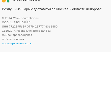
Воздушные шары с доставкой по Москве и области недорого!
© 2014-2026
Sharonline.ru
ООО "ШАРОНЛАЙН"
ИНН 7722395689 ОГРН 1177746361880
111020
,
г. Москва
,
ул. Боровая 3c3
м. Электрозаводская
м. Семеновская
посмотреть на карте
Мы в социальных сетях
Способы оплаты
+7 (495) 215-56-05
КРУГЛОСУТОЧНО 24/7
заказать звонок