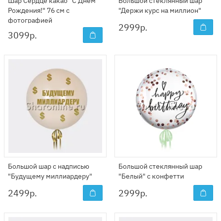
Шар Сердце какао "С Днем
Большой стеклянный шар
Рождения!" 76 см с
"Держи курс на миллион"
фотографией
2999
р.
3099
р.
Большой шар с надписью
Большой стеклянный шар
"Будущему миллиардеру"
"Белый" с конфетти
2499
р.
2999
р.