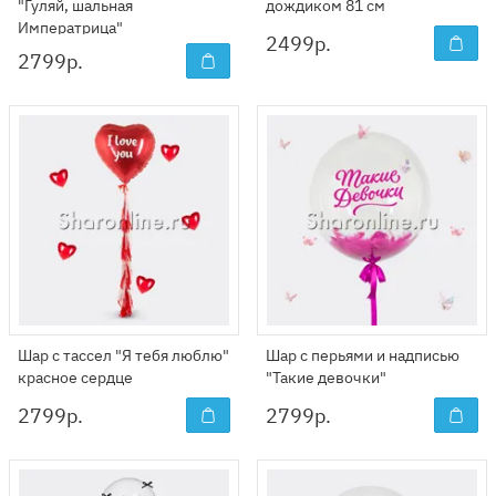
"Гуляй, шальная
дождиком 81 см
Императрица"
2499
р.
2799
р.
Шар с тассел "Я тебя люблю"
Шар с перьями и надписью
красное сердце
"Такие девочки"
2799
р.
2799
р.