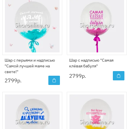
Шар с перьями и надписью
Шар с надписью "Самая
"Самой лучшей маме на
клёвая бабуля"
свете!"
2799
р.
2799
р.