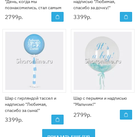
"День, когда мы
надписью "Любимая,
познакомились, стал самым
спасибо за дочку!"
счастливым в моей жизни."
2799
р.
3399
р.
Шар с гирляндой тассел и
Шар с перьями и надписью
надписью "Любимая,
"Мальчик!"
спасибо за сына!"
2799
р.
3399
р.