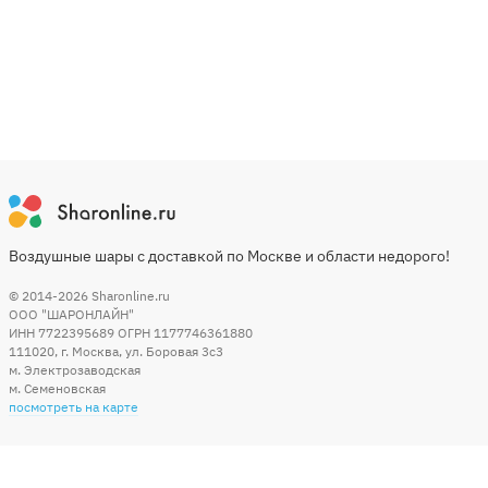
Воздушные шары с доставкой по Москве и области недорого!
© 2014-2026
Sharonline.ru
ООО "ШАРОНЛАЙН"
ИНН 7722395689 ОГРН 1177746361880
111020
,
г. Москва
,
ул. Боровая 3c3
м. Электрозаводская
м. Семеновская
посмотреть на карте
Мы в социальных сетях