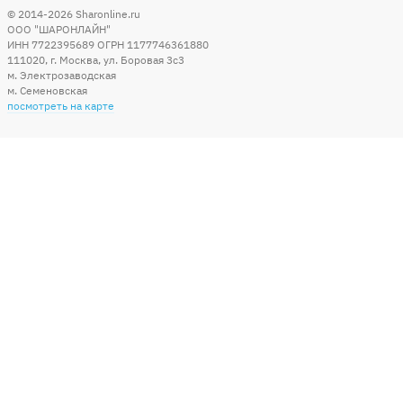
© 2014-2026
Sharonline.ru
ООО "ШАРОНЛАЙН"
ИНН 7722395689 ОГРН 1177746361880
111020
,
г. Москва
,
ул. Боровая 3c3
м. Электрозаводская
м. Семеновская
посмотреть на карте
Мы в социальных сетях
Способы оплаты
+7 (495) 215-56-05
КРУГЛОСУТОЧНО 24/7
заказать звонок
info@sharonline.ru