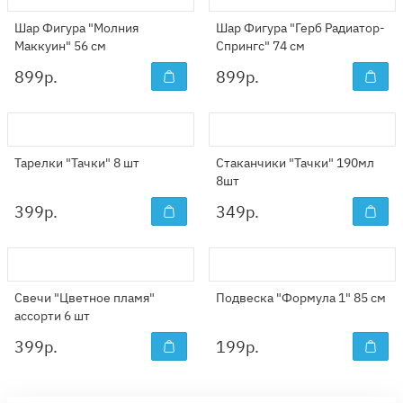
Шар Фигура "Молния
Шар Фигура "Герб Радиатор-
Маккуин" 56 см
Спрингс" 74 см
899
р.
899
р.
Тарелки "Тачки" 8 шт
Стаканчики "Тачки" 190мл
8шт
399
р.
349
р.
Свечи "Цветное пламя"
Подвеска "Формула 1" 85 см
ассорти 6 шт
399
р.
199
р.