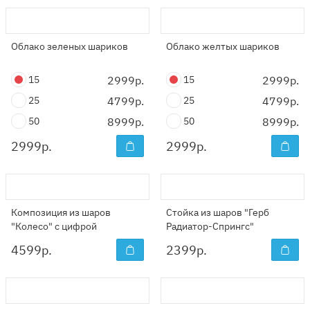
Облако зеленых шариков
Облако желтых шариков
15
2999р.
15
2999р.
25
4799р.
25
4799р.
50
8999р.
50
8999р.
2999
р.
2999
р.
Композиция из шаров
Стойка из шаров "Герб
"Колесо" с цифрой
Радиатор-Спрингс"
4599
р.
2399
р.