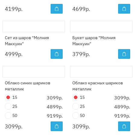
4199
р.
4699
р.
Сет из шаров "Молния
Букет шаров "Молния
Маккуин"
Маккуин"
4999
р.
3799
р.
Облако синих шариков
Облако красных шариков
металлик
металлик
15
3099р.
15
3099р.
25
4899р.
25
4899р.
50
9199р.
50
9199р.
3099
р.
3099
р.