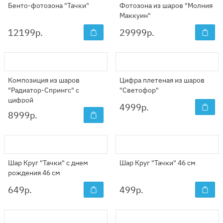
Бенто-фотозона "Тачки"
Фотозона из шаров "Молния
Маккуин"
12199
р.
29999
р.
Композиция из шаров
Цифра плетеная из шаров
"Радиатор-Спрингс" с
"Светофор"
цифрой
4999
р.
8999
р.
Шар Круг "Тачки" с днем
Шар Круг "Тачки" 46 см
рождения 46 см
649
р.
499
р.