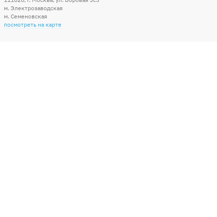
м. Электрозаводская
м. Семеновская
посмотреть на карте
Мы в социальных сетях
Способы оплаты
+7 (495) 215-56-05
КРУГЛОСУТОЧНО 24/7
заказать звонок
info@sharonline.ru
написать письмо