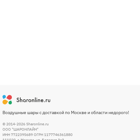
Воздушные шары с доставкой по Москве и области недорого!
© 2014-2026
Sharonline.ru
ООО "ШАРОНЛАЙН"
ИНН 7722395689 ОГРН 1177746361880
111020
,
г. Москва
,
ул. Боровая 3c3