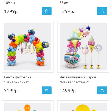
109 см
88 см
1299
р.
1299
р.
Бенто-фотозона
Инсталляция из шаров
"Вечериночка"
"Мечта сластены"
7199
р.
14999
р.