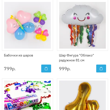
Бабочки из шаров
Шар Фигура "Облако"
радужное 81 см
799
р.
999
р.