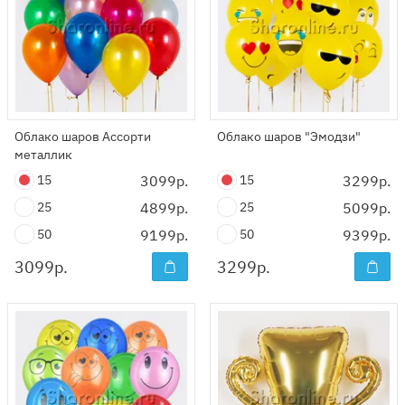
Облако шаров Ассорти
Облако шаров "Эмодзи"
металлик
15
3099р.
15
3299р.
25
4899р.
25
5099р.
50
9199р.
50
9399р.
3099
р.
3299
р.