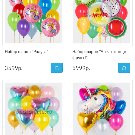
Набор шаров "Радуга"
Набор шаров "А ты тот ещё
фрукт!"
3599
р.
5999
р.