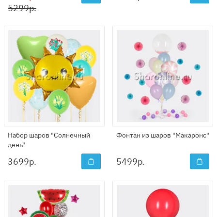
5299р.
Набор шаров "Солнечный
Фонтан из шаров "Макаронс"
день"
3699
р.
5499
р.