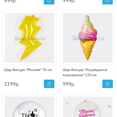
499
р.
999
р.
Шар Фигура "Молния" 91 см
Шар Фигура "Искрящееся
мороженое" 119 см
1199
р.
999
р.