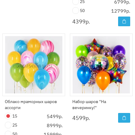
25
6799р.
50
12799р.
4399
р.
Облако мраморных шаров
Набор шаров "На
ассорти
вечеринку!"
15
5499р.
4599
р.
25
8999р.
50
15999р.