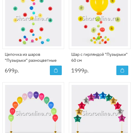
Цепочка из шаров
Шар с гирляндой "Пузырьки"
"Пузырьки" разноцветные
60 см
699
р.
1999
р.