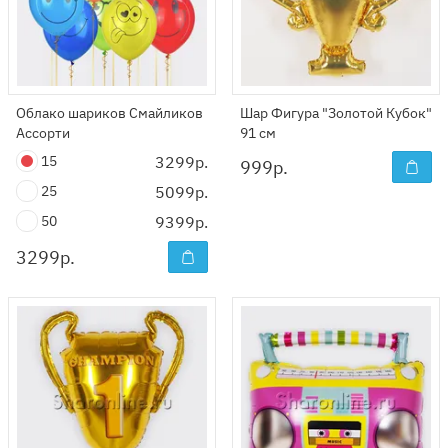
Облако шариков Смайликов
Шар Фигура "Золотой Кубок"
Ассорти
91 см
15
3299р.
999
р.
25
5099р.
50
9399р.
3299
р.