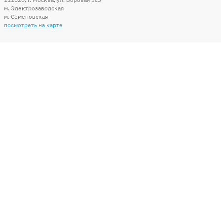
м. Электрозаводская
м. Семеновская
посмотреть на карте
Мы в социальных сетях
Способы оплаты
+7 (495) 215-56-05
КРУГЛОСУТОЧНО 24/7
заказать звонок
info@sharonline.ru
написать письмо