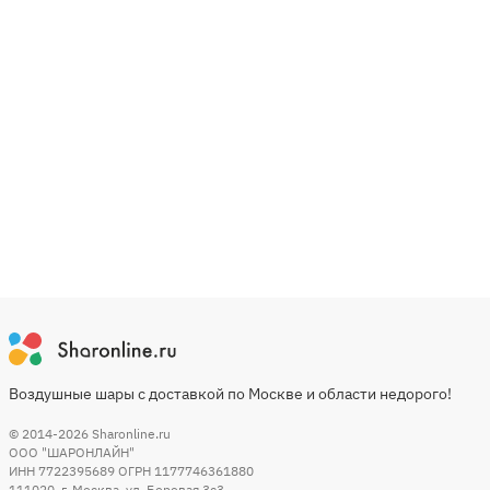
Воздушные шары с доставкой по Москве и области недорого!
© 2014-2026
Sharonline.ru
ООО "ШАРОНЛАЙН"
ИНН 7722395689 ОГРН 1177746361880
111020
,
г. Москва
,
ул. Боровая 3c3