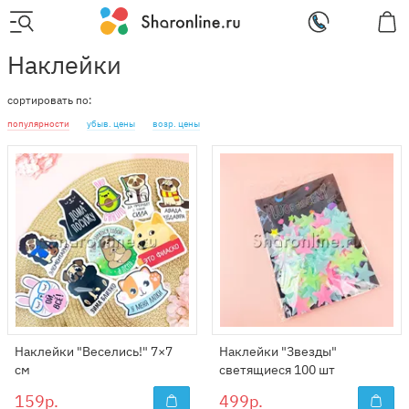
Наклейки
сортировать по:
популярности
убыв. цены
возр. цены
Наклейки "Веселись!" 7×7
Наклейки "Звезды"
см
светящиеся 100 шт
159р.
499р.