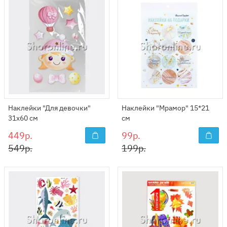
Наклейки "Для девочки"
Наклейки "Мрамор" 15*21
31х60 см
см
449р.
99р.
549р.
199р.