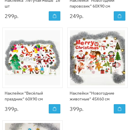
Наклейка "Летучая мышь" 16
Наклейки "Новогодний
шт
паровозик" 60X90 см
299
р.
249
р.
Наклейки "Весёлый
Наклейки "Новогодние
праздник" 60Х90 см
животные" 45Х60 см
399
р.
399
р.