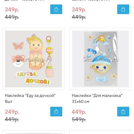
349р.
349р.
449р.
449р.
Наклейка "Еду за дочкой"
Наклейки "Для мальчика"
8шт
31х60 см
249р.
449р.
449р.
549р.