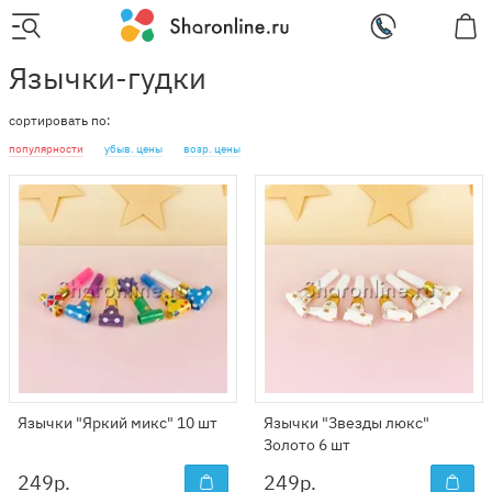
Язычки-гудки
сортировать по:
популярности
убыв. цены
возр. цены
Язычки "Яркий микс" 10 шт
Язычки "Звезды люкс"
Золото 6 шт
249
р.
249
р.