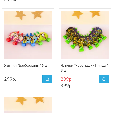
Язычки "Барбоскины" 6 шт
Язычки "Черепашки Ниндзя"
8 шт
299
р.
299р.
399р.