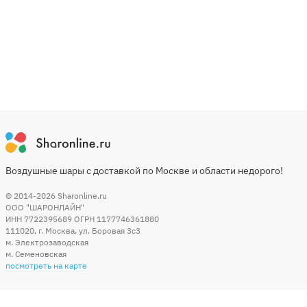
Воздушные шары с доставкой по Москве и области недорого!
© 2014-2026
Sharonline.ru
ООО "ШАРОНЛАЙН"
ИНН 7722395689 ОГРН 1177746361880
111020
,
г. Москва
,
ул. Боровая 3c3
м. Электрозаводская
м. Семеновская
посмотреть на карте
Мы в социальных сетях