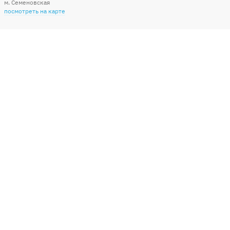
м. Семеновская
посмотреть на карте
Мы в социальных сетях
Способы оплаты
+7 (495) 215-56-05
КРУГЛОСУТОЧНО 24/7
заказать звонок
info@sharonline.ru
написать письмо