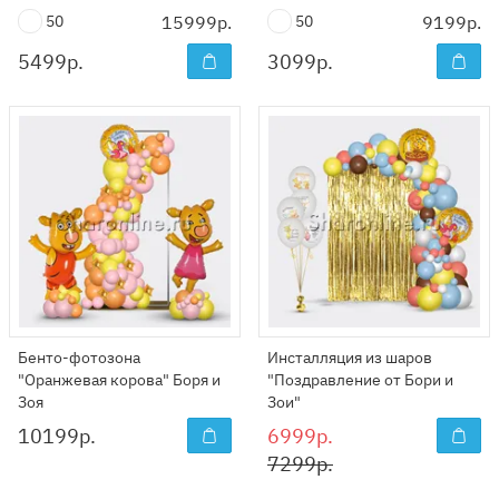
50
15999р.
50
9199р.
5499
р.
3099
р.
Бенто-фотозона
Инсталляция из шаров
"Оранжевая корова" Боря и
"Поздравление от Бори и
Зоя
Зои"
10199
р.
6999р.
7299р.