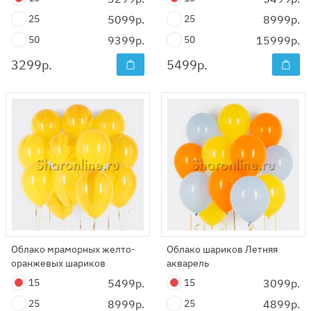
25
5099р.
25
8999р.
50
9399р.
50
15999р.
3299
р.
5499
р.
Облако мраморных желто-
Облако шариков Летняя
оранжевых шариков
акварель
15
5499р.
15
3099р.
25
8999р.
25
4899р.