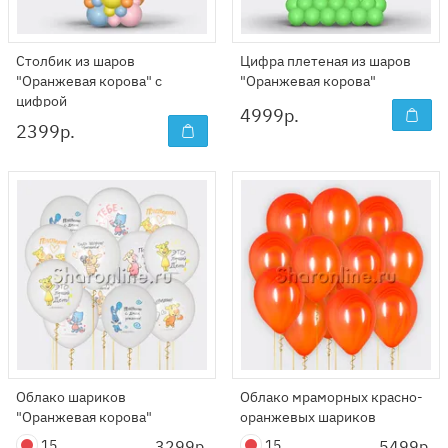
Столбик из шаров
Цифра плетеная из шаров
"Оранжевая корова" с
"Оранжевая корова"
цифрой
4999
р.
2399
р.
Облако шариков
Облако мраморных красно-
"Оранжевая корова"
оранжевых шариков
15
3299р.
15
5499р.