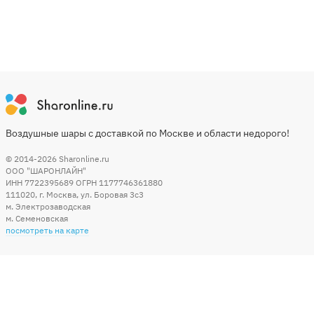
Воздушные шары с доставкой по Москве и области недорого!
© 2014-2026
Sharonline.ru
ООО "ШАРОНЛАЙН"
ИНН 7722395689 ОГРН 1177746361880
111020
,
г. Москва
,
ул. Боровая 3c3
м. Электрозаводская
м. Семеновская
посмотреть на карте
Мы в социальных сетях