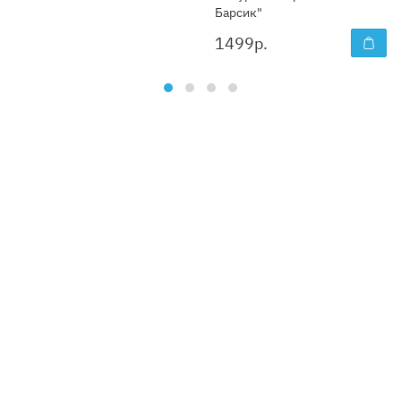
Барсик"
1499
р.