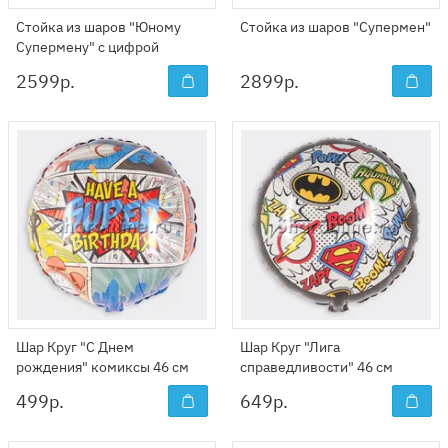
Стойка из шаров "Юному
Стойка из шаров "Супермен"
Супермену" с цифрой
2599
р.
2899
р.
Шар Круг "С Днем
Шар Круг "Лига
рождения" комиксы 46 см
справедливости" 46 см
499
р.
649
р.