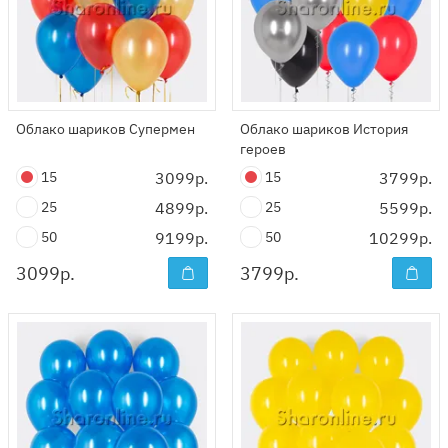
Облако шариков Супермен
Облако шариков История
героев
15
3099р.
15
3799р.
25
4899р.
25
5599р.
50
9199р.
50
10299р.
3099
р.
3799
р.