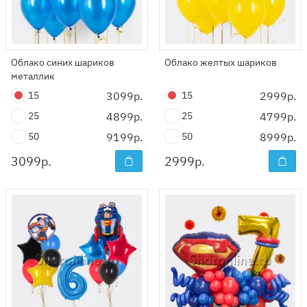
Облако синих шариков
Облако желтых шариков
металлик
15
3099р.
15
2999р.
25
4899р.
25
4799р.
50
9199р.
50
8999р.
3099
р.
2999
р.