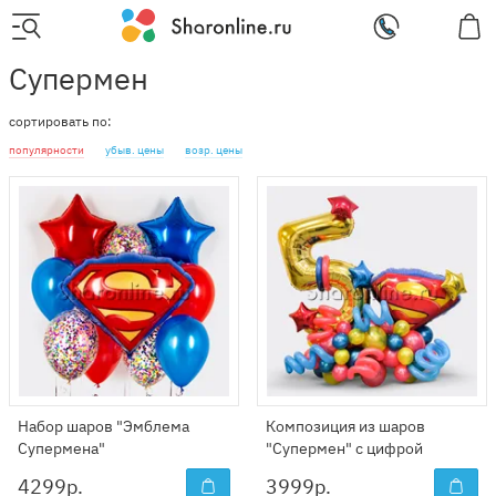
Супермен
сортировать по:
популярности
убыв. цены
возр. цены
Набор шаров "Эмблема
Композиция из шаров
Супермена"
"Супермен" с цифрой
4299
р.
3999
р.