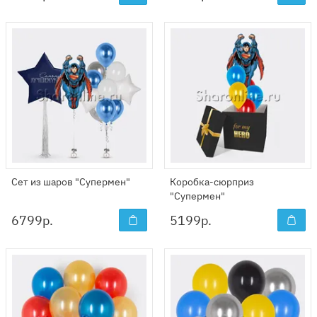
Сет из шаров "Супермен"
Коробка-сюрприз
"Супермен"
6799
р.
5199
р.