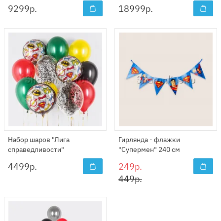
9299
р.
18999
р.
Набор шаров "Лига
Гирлянда - флажки
справедливости"
"Супермен" 240 см
4499
р.
249р.
449р.