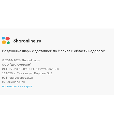
Воздушные шары с доставкой по Москве и области недорого!
© 2014-2026
Sharonline.ru
ООО "ШАРОНЛАЙН"
ИНН 7722395689 ОГРН 1177746361880
111020
,
г. Москва
,
ул. Боровая 3c3
м. Электрозаводская
м. Семеновская
посмотреть на карте
Мы в социальных сетях