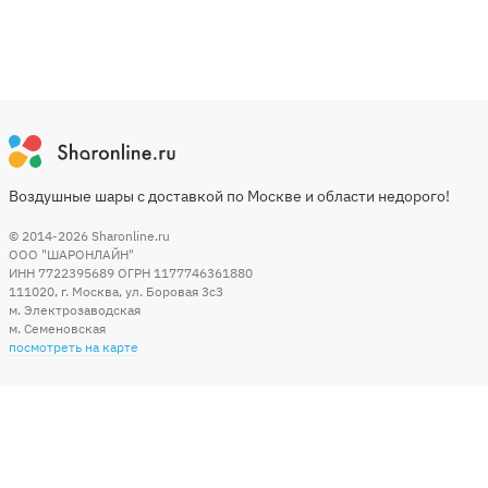
Воздушные шары с доставкой по Москве и области недорого!
© 2014-2026
Sharonline.ru
ООО "ШАРОНЛАЙН"
ИНН 7722395689 ОГРН 1177746361880
111020
,
г. Москва
,
ул. Боровая 3c3
м. Электрозаводская
м. Семеновская
посмотреть на карте
Мы в социальных сетях