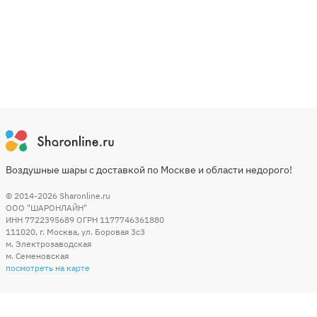
Воздушные шары с доставкой по Москве и области недорого!
© 2014-2026
Sharonline.ru
ООО "ШАРОНЛАЙН"
ИНН 7722395689 ОГРН 1177746361880
111020
,
г. Москва
,
ул. Боровая 3c3
м. Электрозаводская
м. Семеновская
посмотреть на карте
Мы в социальных сетях