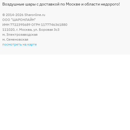
Воздушные шары с доставкой по Москве и области недорого!
© 2014-2026
Sharonline.ru
ООО "ШАРОНЛАЙН"
ИНН 7722395689 ОГРН 1177746361880
111020
,
г. Москва
,
ул. Боровая 3c3
м. Электрозаводская
м. Семеновская
посмотреть на карте
Мы в социальных сетях
Способы оплаты
+7 (495) 215-56-05
КРУГЛОСУТОЧНО 24/7
заказать звонок