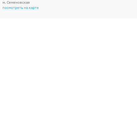
м. Семеновская
посмотреть на карте
Мы в социальных сетях
Способы оплаты
+7 (495) 215-56-05
КРУГЛОСУТОЧНО 24/7
заказать звонок
info@sharonline.ru
написать письмо