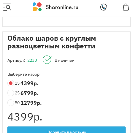
Облако шаров с круглым
разноцветным конфетти
Артикул:
2230
В наличии
Выберите набор
4399
р.
15
6799
р.
25
12799
р.
50
4399
р.
Добавить в корзину