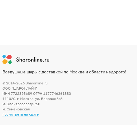
Воздушные шары с доставкой по Москве и области недорого!
© 2014-2026
Sharonline.ru
ООО "ШАРОНЛАЙН"
ИНН 7722395689 ОГРН 1177746361880
111020
,
г. Москва
,
ул. Боровая 3c3
м. Электрозаводская
м. Семеновская
посмотреть на карте
Мы в социальных сетях