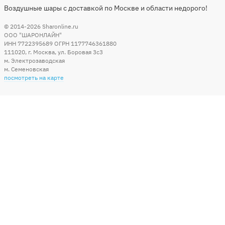
Воздушные шары с доставкой по Москве и области недорого!
© 2014-2026
Sharonline.ru
ООО "ШАРОНЛАЙН"
ИНН 7722395689 ОГРН 1177746361880
111020
,
г. Москва
,
ул. Боровая 3c3
м. Электрозаводская
м. Семеновская
посмотреть на карте
Мы в социальных сетях
Способы оплаты
+7 (495) 215-56-05
КРУГЛОСУТОЧНО 24/7
заказать звонок