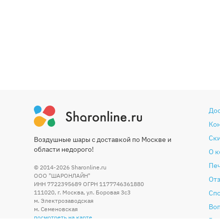
До
Ко
Ски
Воздушные шары с доставкой по Москве и
области недорого!
О 
Печ
© 2014-2026
Sharonline.ru
ООО "ШАРОНЛАЙН"
От
ИНН 7722395689 ОГРН 1177746361880
111020
,
г. Москва
,
ул. Боровая 3c3
Сп
м. Электрозаводская
Во
м. Семеновская
посмотреть на карте