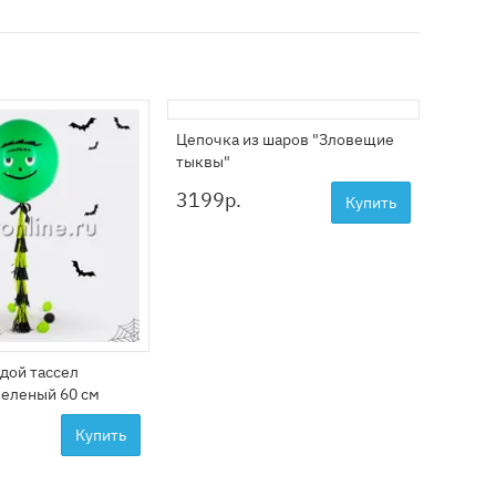
Цепочка из шаров "Зловещие
Паутин
тыквы"
3199
р.
199
р
Купить
дой тассел
зеленый 60 см
Купить