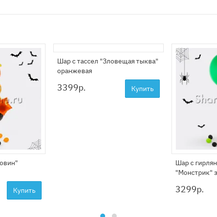
Шар с тассел "Зловещая тыква"
оранжевая
3399
р.
Купить
вовин"
Шар с гирлян
"Монстрик" 
3299
р.
Купить