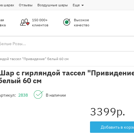
на шарах
Отзывы
Воздушные шары
Еще
ая
150 000+
Высокое
вка
клиентов
качество
яндой тассел "Привидение" белый 60 см
Шар с гирляндой тассел "Привидени
белый 60 см
Артикул:
2838
В наличии
3399
р.
Добавить в корз