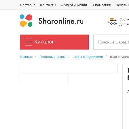
Доставка
Контакты
Скидки и Акции
О компании
Печать 
Срочн
доста
Каталог
Главная
Гелиевые шары
Шары с надписями
Шар с гирл